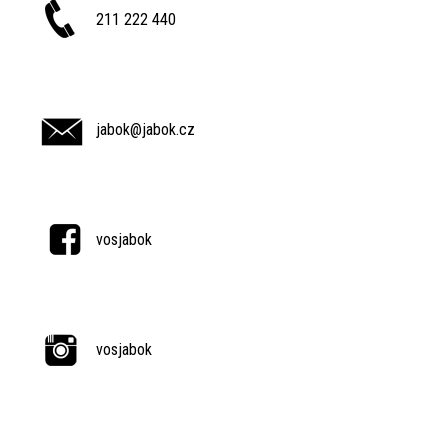
211 222 440
jabok@jabok.cz
vosjabok
vosjabok