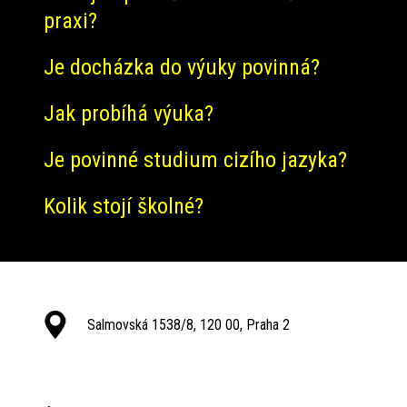
praxi?
Je docházka do výuky povinná?
Jak probíhá výuka?
Je povinné studium cizího jazyka?
Kolik stojí školné?
Salmovská 1538/8, 120 00, Praha 2