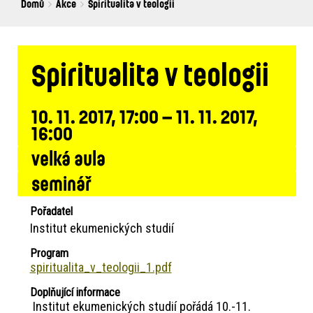
Breadcrumbs
You
Domů
Akce
Spiritualita v teologii
are
here:
Spiritualita v teologii
10. 11. 2017, 17:00 – 11. 11. 2017,
16:00
velká aula
seminář
Pořadatel
Institut ekumenických studií
Program
spiritualita_v_teologii_1.pdf
Doplňující informace
Institut ekumenických studií pořádá 10.-11.