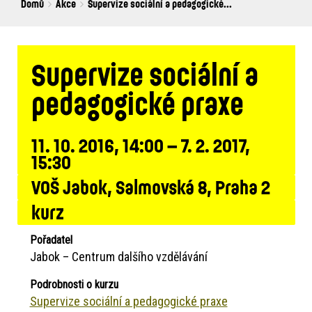
Breadcrumbs
You
Domů
Akce
Supervize sociální a pedagogické...
are
here:
Supervize sociální a
pedagogické praxe
11. 10. 2016, 14:00 – 7. 2. 2017,
15:30
VOŠ Jabok, Salmovská 8, Praha 2
kurz
Pořadatel
Jabok – Centrum dalšího vzdělávání
Podrobnosti o kurzu
Supervize sociální a pedagogické praxe