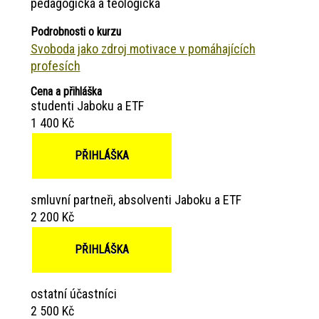
pedagogická a teologická
Podrobnosti o kurzu
Svoboda jako zdroj motivace v pomáhajících
profesích
Cena a přihláška
studenti Jaboku a ETF
1 400 Kč
PŘIHLÁŠKA
smluvní partneři, absolventi Jaboku a ETF
2 200 Kč
PŘIHLÁŠKA
ostatní účastníci
2 500 Kč