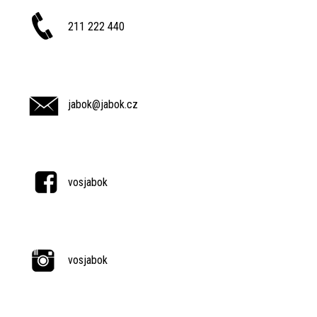
211 222 440
jabok@jabok.cz
vosjabok
vosjabok