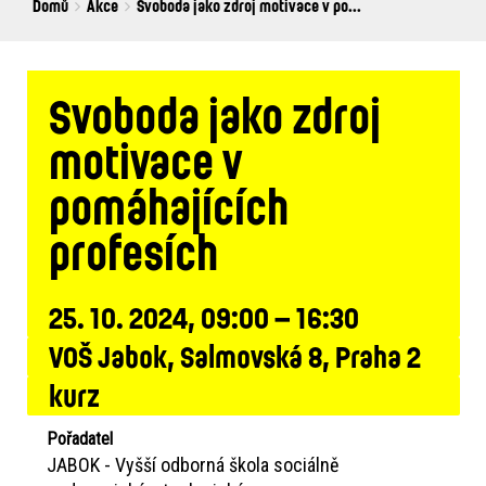
Breadcrumbs
You
Domů
Akce
Svoboda jako zdroj motivace v po...
are
here:
Svoboda jako zdroj
motivace v
pomáhajících
profesích
25. 10. 2024, 09:00 – 16:30
VOŠ Jabok, Salmovská 8, Praha 2
kurz
Pořadatel
JABOK - Vyšší odborná škola sociálně