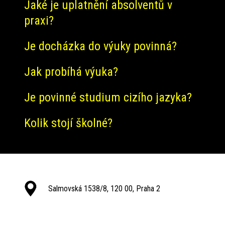
Jaké je uplatnění absolventů v
praxi?
Je docházka do výuky povinná?
Jak probíhá výuka?
Je povinné studium cizího jazyka?
Kolik stojí školné?
Salmovská 1538/8, 120 00, Praha 2