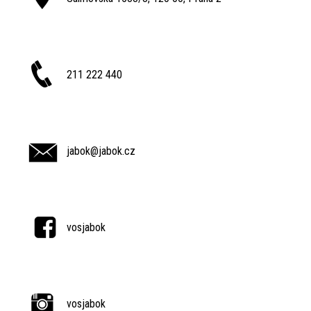
211 222 440
jabok@jabok.cz
vosjabok
vosjabok