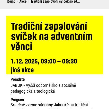
Breadcrumbs
You
Domů
Akce
Tradiční zapalování svíček na ad...
are
here:
Tradiční zapalování
svíček na adventním
věnci
1. 12. 2025, 09:00 – 09:30
jiná akce
Pořadatel
JABOK - Vyšší odborná škola sociálně
pedagogická a teologická
Program
Srdečně zveme
všechny Jabocké
na tradiční