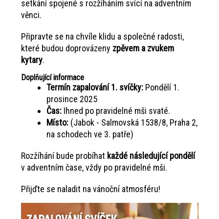
setkání spojené s rozžíháním svící na adventním
věnci.
Připravte se na chvíle klidu a společné radosti,
které budou doprovázeny
zpěvem a zvukem
kytary
.
Doplňující informace
Termín zapalování 1. svíčky:
Pondělí 1.
prosince 2025
Čas:
Ihned po pravidelné mši svaté.
Místo:
(Jabok - Salmovská 1538/8, Praha 2,
na schodech ve 3. patře)
Rozžíhání bude probíhat
každé následující pondělí
v adventním čase, vždy po pravidelné mši.
Přijďte se naladit na vánoční atmosféru!