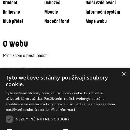
Student
Uchazeč
Další vzdělávání
Knihovna
Moodle
Informační systém
Klub přátel
Nadační fond
Mapa webu
O webu
Prohlášení o přístupnosti
Archiv staršího webu Jaboku
×
Tyto webové stránky používají soubory
cookie.
Tyto webové stránky používají soubory cookie ke zlepšení
uživatelského zážitku. Používáním našich webových stránek
souhlasíte se všemi soubory cookie v souladu s našimi zásadami
používání souborů cookie.
Více informací
NEZBYTNĚ NUTNÉ SOUBORY