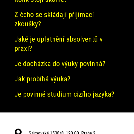
Z čeho se skládají přijímací
zkoušky?
Jaké je uplatnění absolventů v
praxi?
Je docházka do výuky povinná?
Jak probíhá výuka?
Je povinné studium cizího jazyka?
Salmovská 1538/8, 120 00, Praha 2