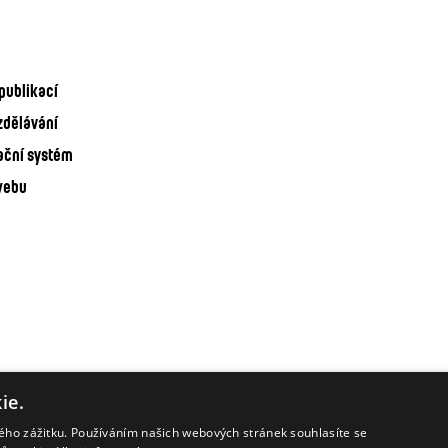
publikací
zdělávání
ační systém
webu
ie.
kého zážitku. Používáním našich webových stránek souhlasíte se