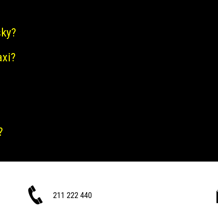
šky?
axi?
?
211 222 440