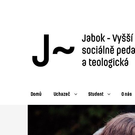
Domů
Uchazeč
Student
O nás