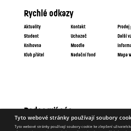
Rychlé odkazy
Aktuality
Kontakt
Prodej 
Student
Uchazeč
Další v
Knihovna
Moodle
Inform
Klub přátel
Nadační fond
Mapa 
Podporují nás
Tyto webové stránky používají soubory cook
Tyto webové stránky používají soubory cookie ke zlepšení uživatels