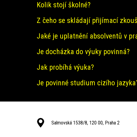
Kolik stojí školné?
Z čeho se skládají přijímací zkou
Jaké je uplatnění absolventů v pr
Je docházka do výuky povinná?
Jak probíhá výuka?
Je povinné studium cizího jazyka
Salmovská 1538/8, 120 00, Praha 2