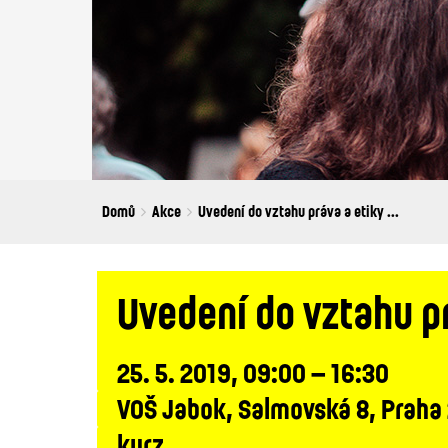
Breadcrumbs
You
Domů
Akce
Uvedení do vztahu práva a etiky ...
are
here:
Uvedení do vztahu pr
25. 5. 2019, 09:00 – 16:30
VOŠ Jabok, Salmovská 8, Praha
kurz