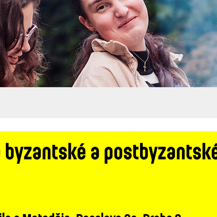
e byzantské a postbyzantsk