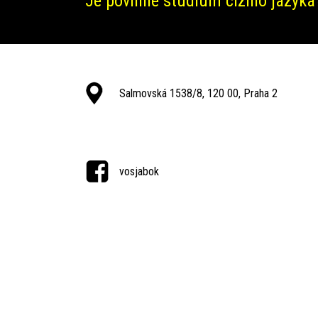
Je povinné studium cizího jazyka
Salmovská 1538/8, 120 00, Praha 2
vosjabok