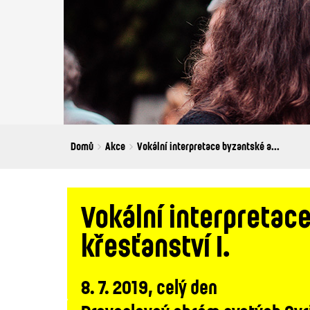
Breadcrumbs
You
Domů
Akce
Vokální interpretace byzantské a...
are
here:
Vokální interpretac
křesťanství I.
8. 7. 2019, celý den