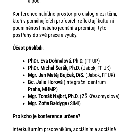
a pod.
Konference nabídne prostor pro dialog mezi těmi,
kteří v pomáhajících profesích reflektují kulturní
podmíněnost našeho jednání a promítají tyto
postřehy do své praxe a výuky.
Účast přislíbili:
PhDr. Eva Dohnalová, Ph.D.
(FF UP)
PhDr. Michal Šerák, Ph.D.
(Jabok, FF UK)
Mgr. Jan Matěj Bejček, DiS.
(Jabok, FF UK)
Bc. Julie Horová
(Integrační centrum
Praha, MHMP)
Mgr. Tomáš Najbrt, Ph.D.
(ZŠ Křesomyslova)
Mgr. Zofia Bałdyga
(SIMI)
Pro koho je konference určena?
interkulturním pracovníkům, sociálním a sociálně