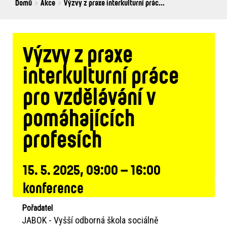
Breadcrumbs
You
Domů
Akce
Výzvy z praxe interkulturní prác...
are
here:
Výzvy z praxe
interkulturní práce
pro vzdělávání v
pomáhajících
profesích
15. 5. 2025, 09:00 – 16:00
konference
Pořadatel
JABOK - Vyšší odborná škola sociálně