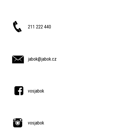
211 222 440
jabok@jabok.cz
vosjabok
vosjabok