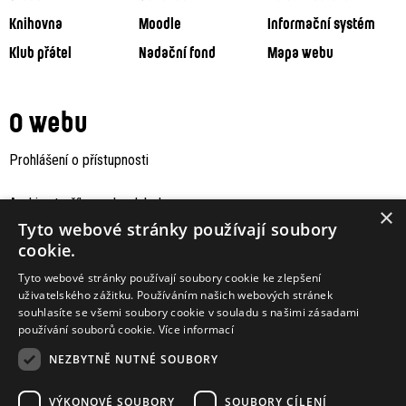
Knihovna
Moodle
Informační systém
Klub přátel
Nadační fond
Mapa webu
O webu
Prohlášení o přístupnosti
Archiv staršího webu Jaboku
×
Tyto webové stránky používají soubory
cookie.
Tyto webové stránky používají soubory cookie ke zlepšení
uživatelského zážitku. Používáním našich webových stránek
souhlasíte se všemi soubory cookie v souladu s našimi zásadami
používání souborů cookie.
Více informací
NEZBYTNĚ NUTNÉ SOUBORY
VÝKONOVÉ SOUBORY
SOUBORY CÍLENÍ