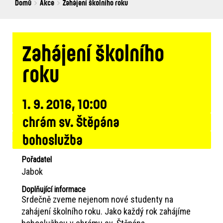
Breadcrumbs
You
Domů
Akce
Zahájení školního roku
are
here:
Zahájení školního
roku
1. 9. 2016, 10:00
chrám sv. Štěpána
bohoslužba
Pořadatel
Jabok
Doplňující informace
Srdečně zveme nejenom nové studenty na
zahájení školního roku. Jako každý rok zahájíme