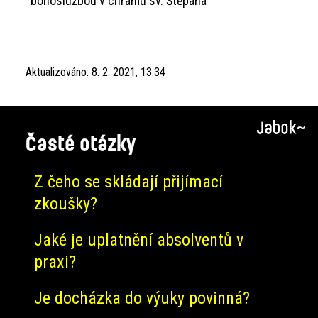
bohoslužbou v chrámu sv. Štěpána
Aktualizováno:
8. 2. 2021, 13:34
Časté otázky
Z čeho se skládají přijímací
zkoušky?
Jaké je uplatnění absolventů v
praxi?
Je docházka do výuky povinná?