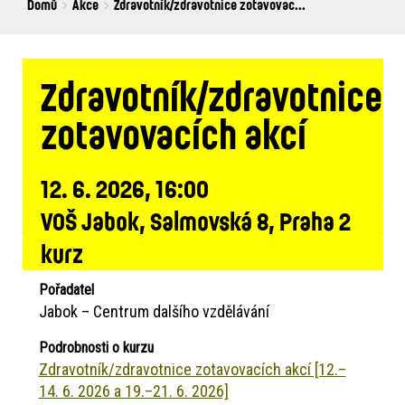
Breadcrumbs
You
Domů
Akce
Zdravotník/zdravotnice zotavovac...
are
here:
Zdravotník/zdravotnice
zotavovacích akcí
12. 6. 2026, 16:00
VOŠ Jabok, Salmovská 8, Praha 2
kurz
Pořadatel
Jabok – Centrum dalšího vzdělávání
Podrobnosti o kurzu
Zdravotník/zdravotnice zotavovacích akcí [12.–
14. 6. 2026 a 19.–21. 6. 2026]