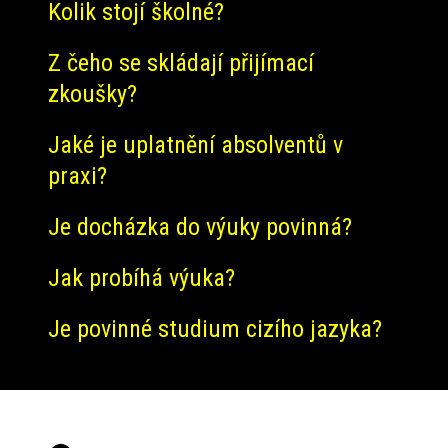
Kolik stojí školné?
Z čeho se skládají přijímací
zkoušky?
Jaké je uplatnění absolventů v
praxi?
Je docházka do výuky povinná?
Jak probíhá výuka?
Je povinné studium cizího jazyka?