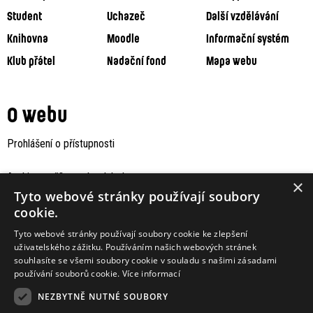
Student
Uchazeč
Další vzdělávání
Knihovna
Moodle
Informační systém
Klub přátel
Nadační fond
Mapa webu
O webu
Prohlášení o přístupnosti
Archiv staršího webu Jaboku
×
Tyto webové stránky používají soubory
cookie.
Tyto webové stránky používají soubory cookie ke zlepšení
uživatelského zážitku. Používáním našich webových stránek
souhlasíte se všemi soubory cookie v souladu s našimi zásadami
používání souborů cookie.
Více informací
NEZBYTNĚ NUTNÉ SOUBORY