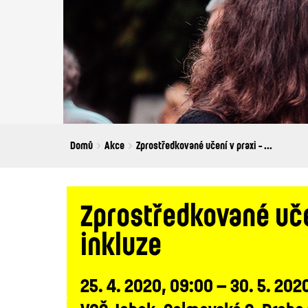
Breadcrumbs
You
Domů
Akce
Zprostředkované učení v praxi - ...
are
here:
Zprostředkované učen
inkluze
25. 4. 2020, 09:00 – 30. 5. 202