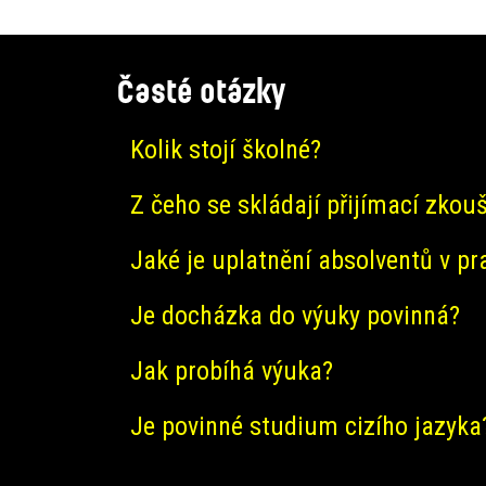
Časté otázky
Kolik stojí školné?
Z čeho se skládají přijímací zkou
Jaké je uplatnění absolventů v pr
Je docházka do výuky povinná?
Jak probíhá výuka?
Je povinné studium cizího jazyka