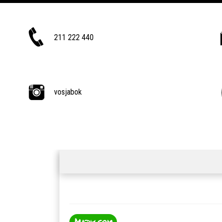
211 222 440
vosjabok