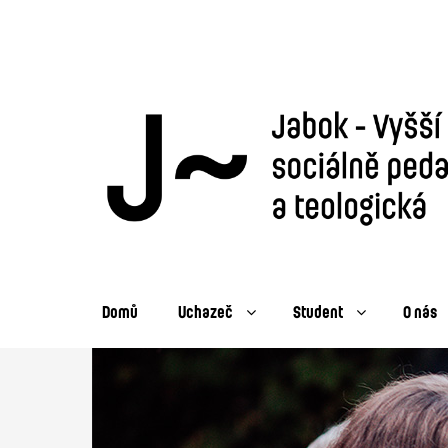
Domů
Uchazeč
Student
O nás