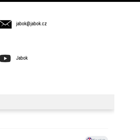
jabok@jabok.cz
Jabok