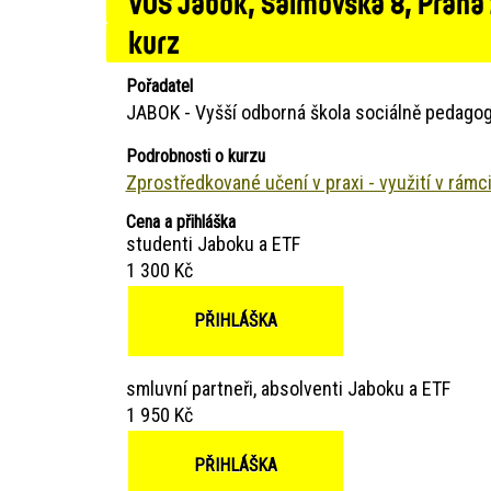
VOŠ Jabok, Salmovská 8, Praha
kurz
Pořadatel
JABOK - Vyšší odborná škola sociálně pedagog
Podrobnosti o kurzu
Zprostředkované učení v praxi - využití v rámci
Cena a přihláška
studenti Jaboku a ETF
1 300 Kč
PŘIHLÁŠKA
smluvní partneři, absolventi Jaboku a ETF
1 950 Kč
PŘIHLÁŠKA