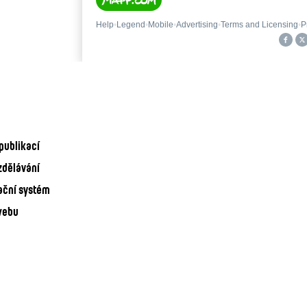
publikací
zdělávání
ační systém
webu