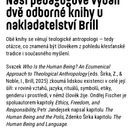
dvě odborné knihy u
nakladatelství Brill
Obě knihy se věnují teologické antropologii — tedy
otázce, co znamená být člověkem z pohledu křesťanské
tradice i současného myšlení.
Svazek
Who Is the Human Being? An Ecumenical
Approach to Theological Anthropology
(eds. Širka, Z., &
Noble, I., Brill, 2025) zkoumá lidskou existenci v celé její
šíři: v rovině vztahů, jazyka, rituálů, symbolů, etiky,
genderu i prostředí, v němž člověk žije. Ondřej Fischer je
spoluautorem kapitoly
Ethics, Freedom, and
Responsibility
, Petr Jandejsek napsal kapitolu
The
Human Being and the Polis
, Zdenko Širka kapitolu
The
Human Being and Language
.