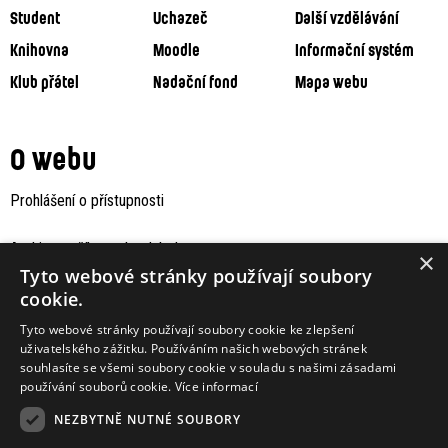
Student
Uchazeč
Další vzdělávání
Knihovna
Moodle
Informační systém
Klub přátel
Nadační fond
Mapa webu
O webu
Prohlášení o přístupnosti
Archiv staršího webu Jaboku
×
Tyto webové stránky používají soubory
cookie.
Tyto webové stránky používají soubory cookie ke zlepšení
uživatelského zážitku. Používáním našich webových stránek
souhlasíte se všemi soubory cookie v souladu s našimi zásadami
používání souborů cookie.
Více informací
NEZBYTNĚ NUTNÉ SOUBORY