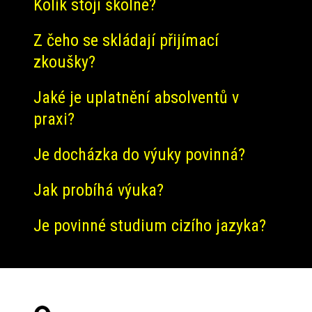
Kolik stojí školné?
Z čeho se skládají přijímací
zkoušky?
Jaké je uplatnění absolventů v
praxi?
Je docházka do výuky povinná?
Jak probíhá výuka?
Je povinné studium cizího jazyka?