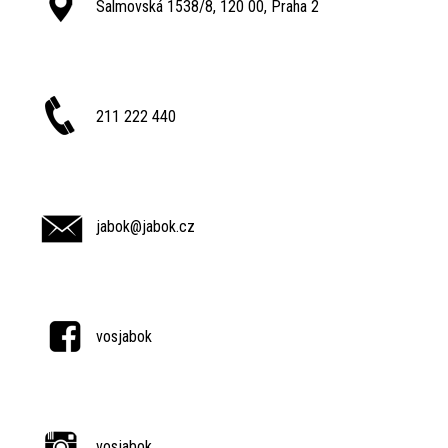
Salmovská 1538/8, 120 00, Praha 2
211 222 440
jabok@jabok.cz
vosjabok
vosjabok