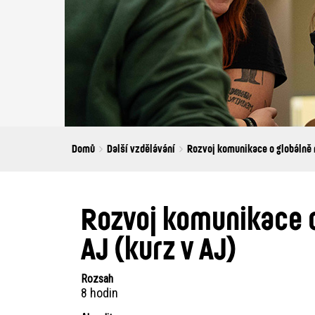
Breadcrumbs
You
Domů
Další vzdělávání
Rozvoj komunikace o globálně r
are
here:
Rozvoj komunikace o
AJ (kurz v AJ)
Rozsah
8 hodin