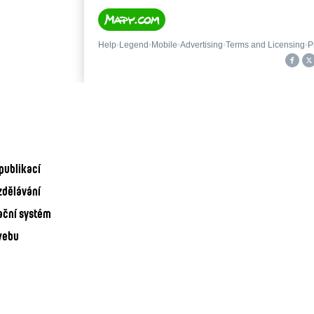
publikací
zdělávání
ační systém
webu