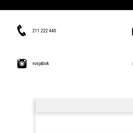
211 222 440
vosjabok