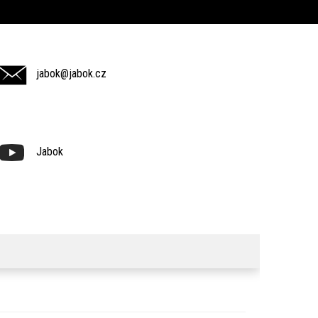
jabok@jabok.cz
Jabok