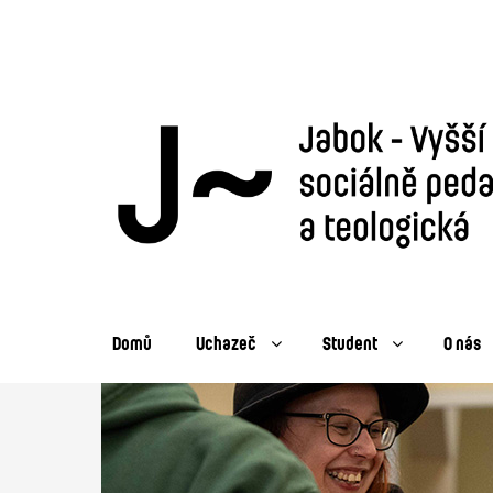
Domů
Uchazeč
Student
O nás