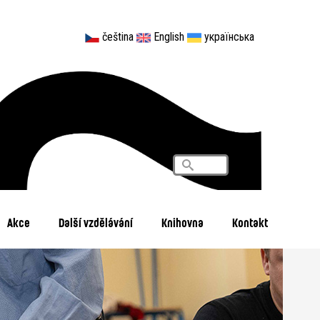
čeština
English
українська
Vyhledávání
Search
Akce
Další vzdělávání
Knihovna
Kontakt