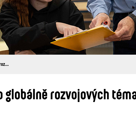
oz...
 globálně rozvojových tém