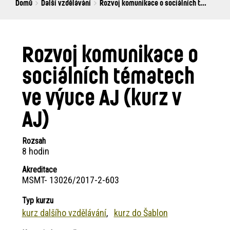
Breadcrumbs
You
Domů
Další vzdělávání
Rozvoj komunikace o sociálních t...
are
here:
Rozvoj komunikace o
sociálních tématech
ve výuce AJ (kurz v
AJ)
Rozsah
8 hodin
Akreditace
MSMT- 13026/2017-2-603
Typ kurzu
kurz dalšího vzdělávání
kurz do Šablon