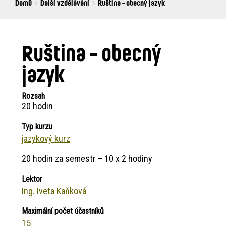
Breadcrumbs
You
Domů
Další vzdělávání
Ruština - obecný jazyk
are
here:
Ruština - obecný
jazyk
Rozsah
20 hodin
Typ kurzu
jazykový kurz
20 hodin za semestr – 10 x 2 hodiny
Lektor
Ing. Iveta Kaňková
Maximální počet účastníků
15