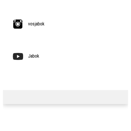
vosjabok
Jabok