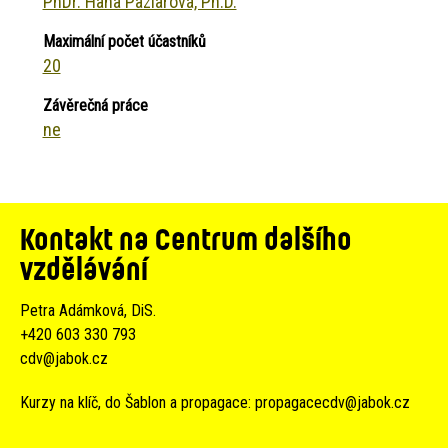
PhDr. Hana Pazlarová, Ph.D.
Maximální počet účastníků
20
Závěrečná práce
ne
Kontakt na Centrum dalšího
vzdělávání
Petra Adámková, DiS.
+420 603 330 793
cdv@jabok.cz
Kurzy na klíč, do Šablon a propagace:
propagacecdv@jabok.cz