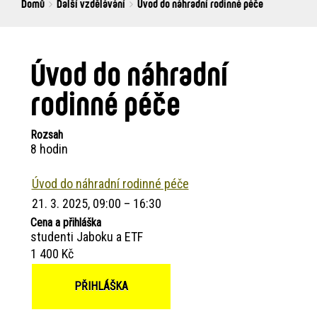
Breadcrumbs
You
Domů
Další vzdělávání
Úvod do náhradní rodinné péče
are
here:
Úvod do náhradní
rodinné péče
Rozsah
8 hodin
Úvod do náhradní rodinné péče
21. 3. 2025, 09:00 – 16:30
Cena a přihláška
studenti Jaboku a ETF
1 400 Kč
PŘIHLÁŠKA