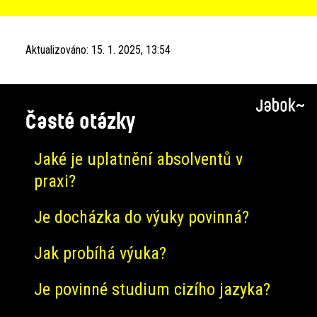
Aktualizováno:
15. 1. 2025, 13:54
Časté otázky
Jaké je uplatnění absolventů v
praxi?
Je docházka do výuky povinná?
Jak probíhá výuka?
Je povinné studium cizího jazyka?