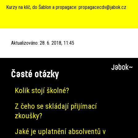
Kurzy na klíč, do Šablon a propagace:
propagacecdv@jabok.cz
Aktualizováno:
28. 6. 2018, 11:45
Časté otázky
Kolik stojí školné?
Z čeho se skládají přijímací
zkoušky?
Jaké je uplatnění absolventů v