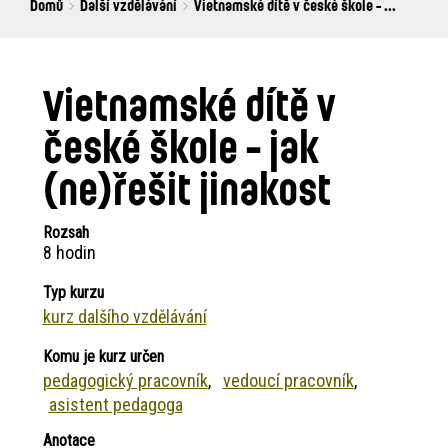
Breadcrumbs
You
Domů
Další vzdělávání
Vietnamské dítě v české škole - ...
are
here:
Vietnamské dítě v
české škole - jak
(ne)řešit jinakost
Rozsah
8 hodin
Typ kurzu
kurz dalšího vzdělávání
Komu je kurz určen
pedagogický pracovník
vedoucí pracovník
asistent pedagoga
Anotace