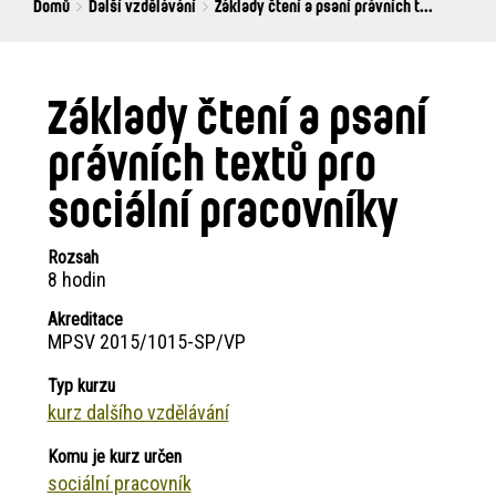
Breadcrumbs
You
Domů
Další vzdělávání
Základy čtení a psaní právních t...
are
here:
Základy čtení a psaní
právních textů pro
sociální pracovníky
Rozsah
8 hodin
Akreditace
MPSV 2015/1015-SP/VP
Typ kurzu
kurz dalšího vzdělávání
Komu je kurz určen
sociální pracovník