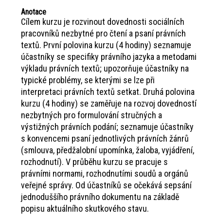
Anotace
Cílem kurzu je rozvinout dovednosti sociálních
pracovníků nezbytné pro čtení a psaní právních
textů. První polovina kurzu (4 hodiny) seznamuje
účastníky se specifiky právního jazyka a metodami
výkladu právních textů; upozorňuje účastníky na
typické problémy, se kterými se lze při
interpretaci právních textů setkat. Druhá polovina
kurzu (4 hodiny) se zaměřuje na rozvoj dovedností
nezbytných pro formulování stručných a
výstižných právních podání; seznamuje účastníky
s konvencemi psaní jednotlivých právních žánrů
(smlouva, předžalobní upomínka, žaloba, vyjádření,
rozhodnutí). V průběhu kurzu se pracuje s
právními normami, rozhodnutími soudů a orgánů
veřejné správy. Od účastníků se očekává sepsání
jednoduššího právního dokumentu na základě
popisu aktuálního skutkového stavu.