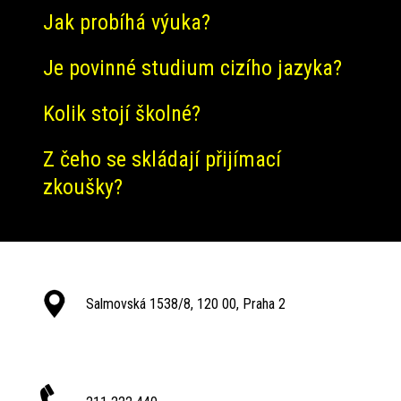
Jak probíhá výuka?
Je povinné studium cizího jazyka?
Kolik stojí školné?
Z čeho se skládají přijímací
zkoušky?
Salmovská 1538/8, 120 00, Praha 2