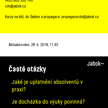
+420 603 330 793
cdv@jabok.cz
Kurzy na klíč, do Šablon a propagace:
propagacecdv@jabok.cz
Aktualizováno:
28. 6. 2018, 11:45
Časté otázky
Jaké je uplatnění absolventů v
praxi?
Je docházka do výuky povinná?