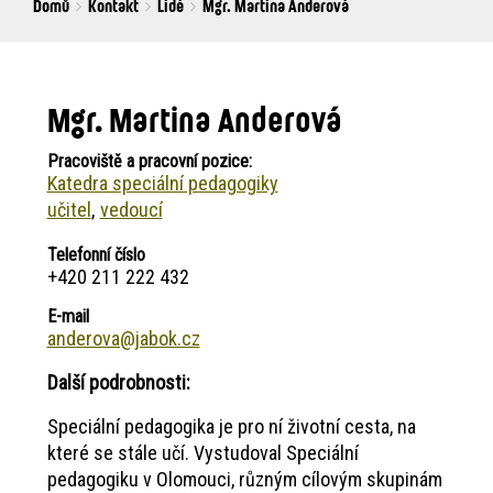
Breadcrumbs
You
Domů
Kontakt
Lidé
Mgr. Martina Anderová
are
here:
Mgr. Martina Anderová
Pracoviště a pracovní pozice:
Katedra speciální pedagogiky
učitel
vedoucí
Telefonní číslo
+420 211 222 432
E-mail
anderova@jabok.cz
Další podrobnosti:
Speciální pedagogika je pro ní životní cesta, na
které se stále učí. Vystudoval Speciální
pedagogiku v Olomouci, různým cílovým skupinám