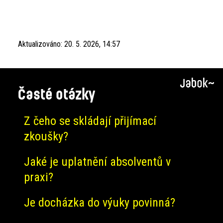
Aktualizováno:
20. 5. 2026, 14:57
Časté otázky
Z čeho se skládají přijímací
zkoušky?
Jaké je uplatnění absolventů v
praxi?
Je docházka do výuky povinná?