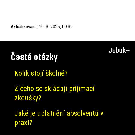
Aktualizováno:
10. 3. 2026, 09:39
Časté otázky
Kolik stojí školné?
Z čeho se skládají přijímací
zkoušky?
Jaké je uplatnění absolventů v
praxi?