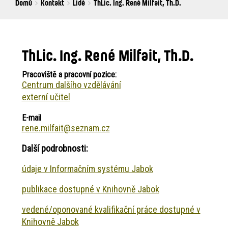
Breadcrumbs
You
Domů
Kontakt
Lidé
ThLic. Ing. René Milfait, Th.D.
are
here:
ThLic. Ing. René Milfait, Th.D.
Pracoviště a pracovní pozice:
Centrum dalšího vzdělávání
externí učitel
E-mail
rene.milfait@seznam.cz
Další podrobnosti:
údaje v Informačním systému Jabok
publikace dostupné v Knihovně Jabok
vedené/oponované kvalifikační práce dostupné v
Knihovně Jabok