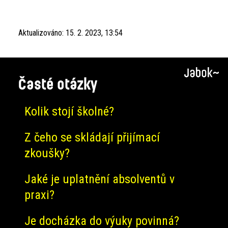
Aktualizováno:
15. 2. 2023, 13:54
Časté otázky
Kolik stojí školné?
Z čeho se skládají přijímací
zkoušky?
Jaké je uplatnění absolventů v
praxi?
Je docházka do výuky povinná?