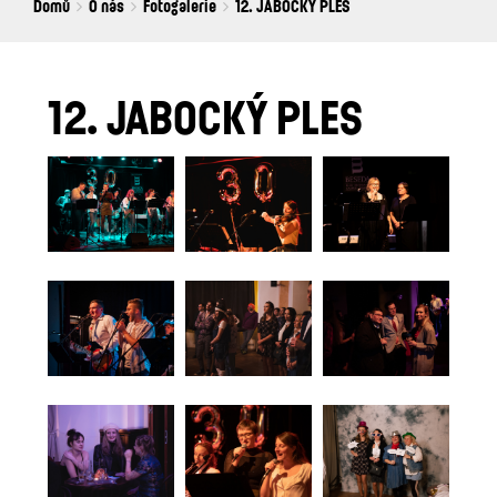
Breadcrumbs
You
Domů
O nás
Fotogalerie
12. JABOCKÝ PLES
are
here:
12. JABOCKÝ PLES