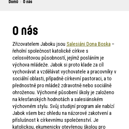
Breadcrumbs
You
Domů
O nás
are
here:
O nás
Zřizovatelem Jaboku jsou
Salesiáni Dona Boska
–
řeholní společnost katolické církve s
celosvětovou působností, jejímž posláním je
výchova mládeže. Jabok si proto klade za cíl
vychovávat a vzdělávat vychovatele a pracovníky v
sociální oblasti, případně církevní pastoraci, a to
přednostně pro mládež zdravotně nebo sociálně
ohroženou. Výchovné působení školy je založeno
na křesťanských hodnotách a salesiánském
výchovném stylu. Svůj studijní program ale nabízí
Jabok všem bez ohledu na názorové zakotvení a
příslušnost k církevnímu společenství. Je
katolickou, ekumenicky otevřenou školou pro