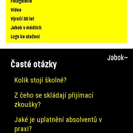
Fotogalerie
Videa
Výročí 30 let
Jabok v médiích
Logo ke stažení
Časté otázky
Kolik stojí školné?
Z čeho se skládají přijímací
zkoušky?
Jaké je uplatnění absolventů v
praxi?