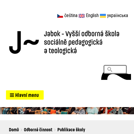
čeština
English
українська
Vyhledá
Search
Hlavní menu
Breadcrumbs
You
Domů
Odborná činnost
Publikace školy