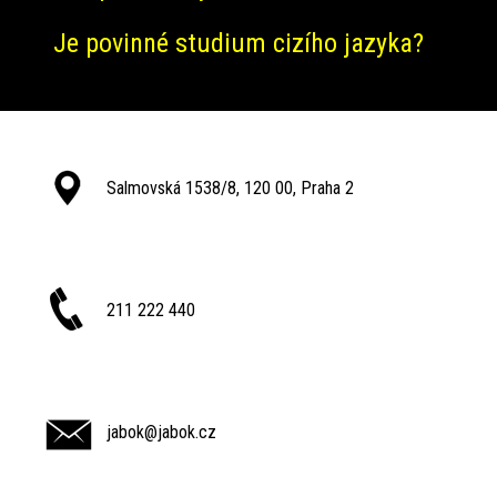
Je povinné studium cizího jazyka?
Salmovská 1538/8, 120 00, Praha 2
211 222 440
jabok@jabok.cz