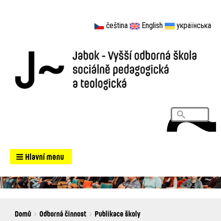
čeština
English
українська
Vyhledá
Search
Hlavní menu
Breadcrumbs
You
Domů
Odborná činnost
Publikace školy