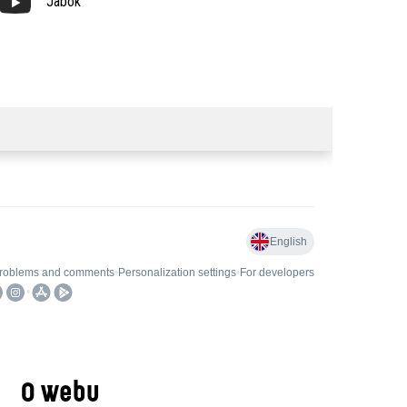
Jabok
O webu