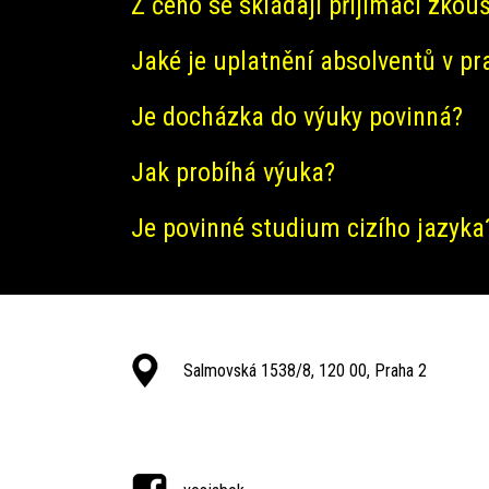
Z čeho se skládají přijímací zkou
Jaké je uplatnění absolventů v pr
Je docházka do výuky povinná?
Jak probíhá výuka?
Je povinné studium cizího jazyka
Salmovská 1538/8, 120 00, Praha 2