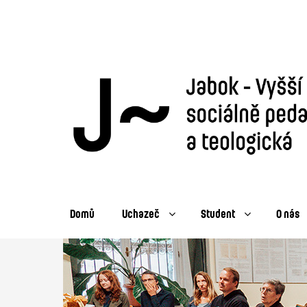
Domů
Uchazeč
Student
O nás