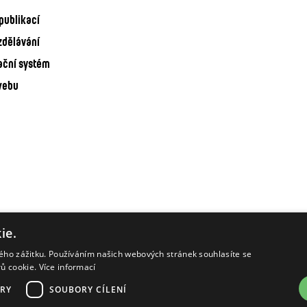
publikací
zdělávání
ační systém
webu
ie.
kého zážitku. Používáním našich webových stránek souhlasíte se
rů cookie.
Více informací
RY
SOUBORY CÍLENÍ