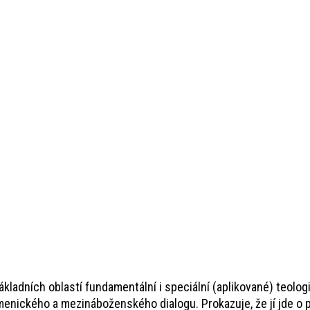
adních oblastí fundamentální i speciální (aplikované) teologick
menického a mezináboženského dialogu. Prokazuje, že jí jde o p