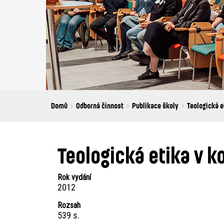
Breadcrumbs
You
Domů
Odborná činnost
Publikace školy
Teologická e
are
here:
Teologická etika v k
Rok vydání
2012
Rozsah
539 s.