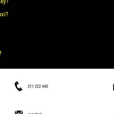
šky?
axi?
?
211 222 440