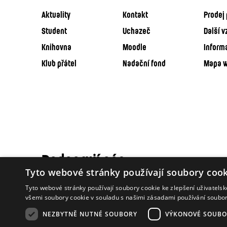
Aktuality
Kontakt
Prodej 
Student
Uchazeč
Další v
Knihovna
Moodle
Inform
Klub přátel
Nadační fond
Mapa 
Podporují nás
Tyto webové stránky používají soubory cook
Tyto webové stránky používají soubory cookie ke zlepšení uživatels
všemi soubory cookie v souladu s našimi zásadami používání soubo
NEZBYTNĚ NUTNÉ SOUBORY
VÝKONOVÉ SOUBO