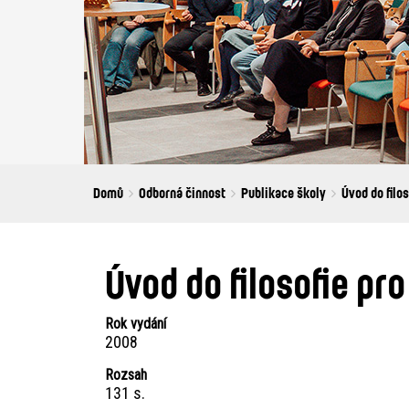
Breadcrumbs
You
Domů
Odborná činnost
Publikace školy
Úvod do filos
are
here:
Úvod do filosofie pr
Rok vydání
2008
Rozsah
131 s.