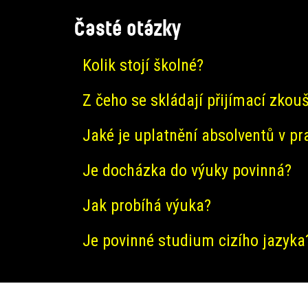
Časté otázky
Kolik stojí školné?
Z čeho se skládají přijímací zkou
Jaké je uplatnění absolventů v pr
Je docházka do výuky povinná?
Jak probíhá výuka?
Je povinné studium cizího jazyka