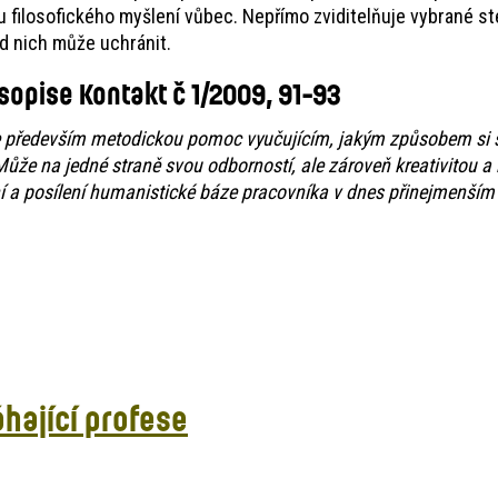
 filosofického myšlení vůbec. Nepřímo zviditelňuje vybrané st
od nich může uchránit.
sopise Kontakt č 1/2009, 91-93
uje především metodickou pomoc vyučujícím, jakým způsobem si
Může na jedné straně svou odborností, ale zároveň kreativitou
í a posílení humanistické báze pracovníka v dnes přinejmenším 
áhající profese