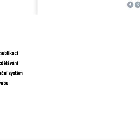
publikací
zdělávání
ační systém
webu