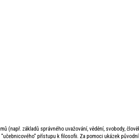
ů (např. základů správného uvažování, vědění, svobody, člověk
 "učebnicového" přístupu k filosofii. Za pomoci ukázek původ