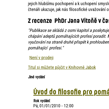
jejich hlubšímu pochopení a k uchopení smyslu
čtenáři ukazuje, jak nás filosofické uvažování 
Z recenze PhDr Jana Vitoňě
v ča
"Publikace se skládá z osmi kapitol a poskyt
chápání adeptů pomáhajících profesí poradit. 
vyučování na straně druhé přispět k prohlouben
pomáhající profesi."
Není v prodeji
Titul si můžete půjčit v Knihovně Jabok
Jiné vydání
Úvod do filosofie pro pom
Rok vydání
Pá, 01/01/2010 - 12:00