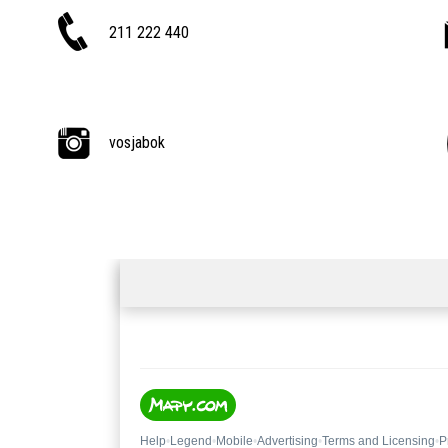
211 222 440
vosjabok