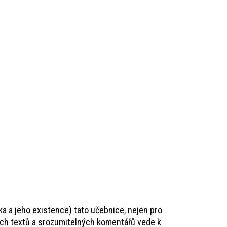
a a jeho existence) tato učebnice, nejen pro
ních textů a srozumitelných komentářů vede k