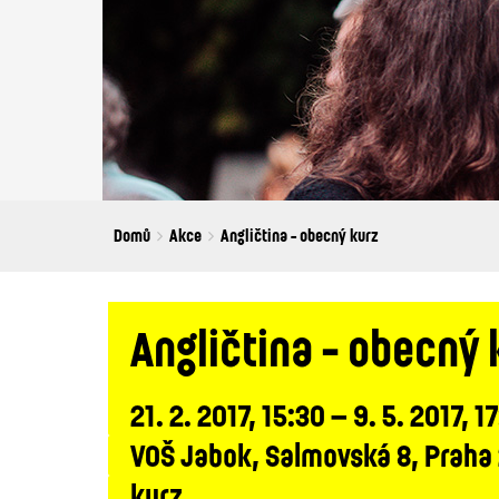
Breadcrumbs
You
Domů
Akce
Angličtina - obecný kurz
are
here:
Angličtina - obecný 
21. 2. 2017, 15:30 – 9. 5. 2017, 1
VOŠ Jabok, Salmovská 8, Praha
kurz