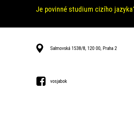
Je povinné studium cizího jazyka
Salmovská 1538/8, 120 00, Praha 2
vosjabok