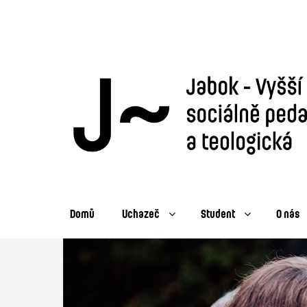
Domů
Uchazeč
Student
O nás