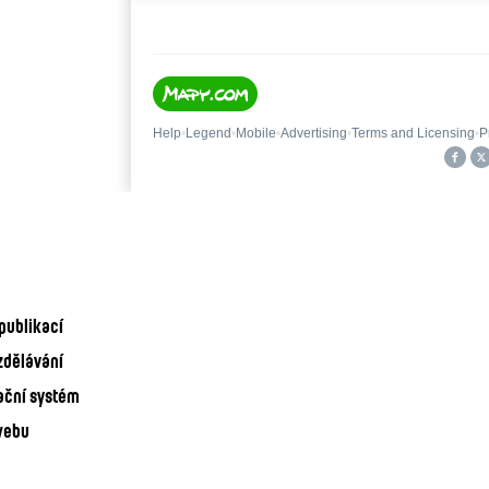
publikací
zdělávání
ační systém
webu