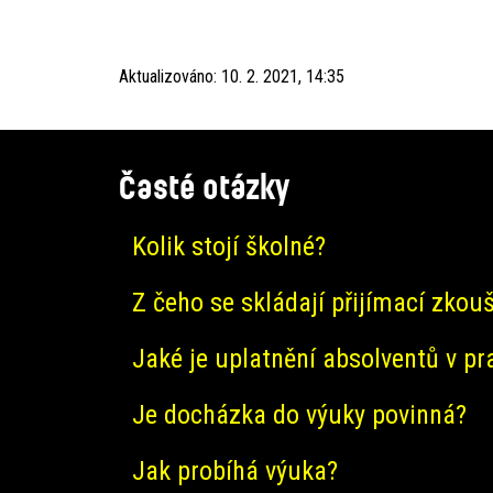
Aktualizováno:
10. 2. 2021, 14:35
Časté otázky
Kolik stojí školné?
Z čeho se skládají přijímací zkou
Jaké je uplatnění absolventů v pr
Je docházka do výuky povinná?
Jak probíhá výuka?