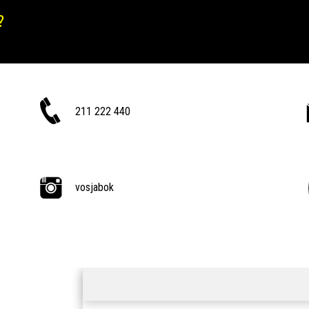
?
211 222 440
vosjabok