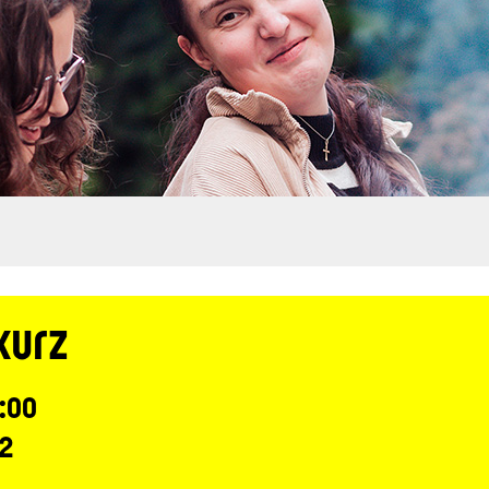
kurz
7:00
 2