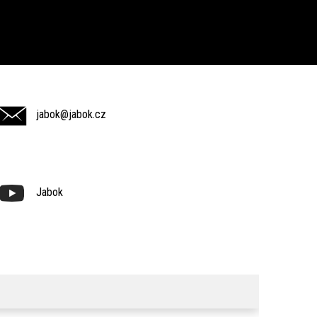
jabok@jabok.cz
Jabok