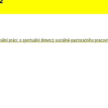
 2
iální práci: o spirituální dimenzi sociálně-pastoračního pracov