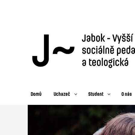
Domů
Uchazeč
Student
O nás