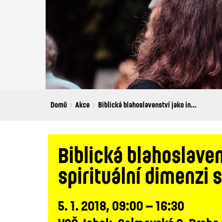
Breadcrumbs
You
Domů
Akce
Biblická blahoslavenství jako in...
are
here:
Biblická blahoslaven
spirituální dimenzi
5. 1. 2018, 09:00 – 16:30