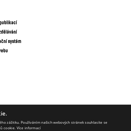
publikací
zdělávání
ační systém
webu
ie.
kého zážitku. Používáním našich webových stránek souhlasíte se
rů cookie.
Více informací