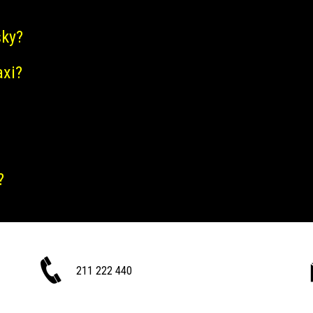
šky?
axi?
?
211 222 440