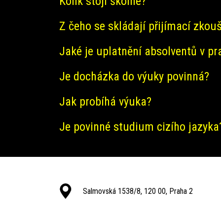
Kolik stojí školné?
Z čeho se skládají přijímací zkou
Jaké je uplatnění absolventů v pr
Je docházka do výuky povinná?
Jak probíhá výuka?
Je povinné studium cizího jazyka
Salmovská 1538/8, 120 00, Praha 2