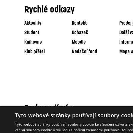
Rychlé odkazy
Aktuality
Kontakt
Prodej 
Student
Uchazeč
Další v
Knihovna
Moodle
Inform
Klub přátel
Nadační fond
Mapa 
Podporují nás
Tyto webové stránky používají soubory cook
Tyto webové stránky používají soubory cookie ke zlepšení uživatels
všemi soubory cookie v souladu s našimi zásadami používání soubo