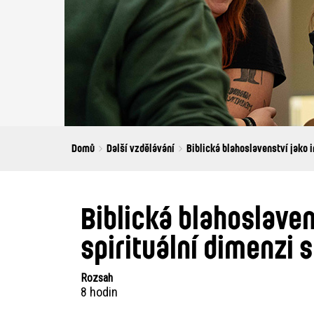
Breadcrumbs
You
Domů
Další vzdělávání
Biblická blahoslavenství jako in
are
here:
Biblická blahoslavens
spirituální dimenzi
Rozsah
8 hodin