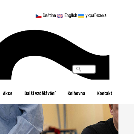
čeština
English
українська
Vyhledávání
Search
Akce
Další vzdělávání
Knihovna
Kontakt