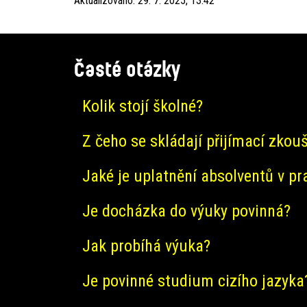
Aktualizováno:
29. 7. 2025, 13:42
Časté otázky
Kolik stojí školné?
Z čeho se skládají přijímací zkou
Jaké je uplatnění absolventů v pr
Je docházka do výuky povinná?
Jak probíhá výuka?
Je povinné studium cizího jazyka