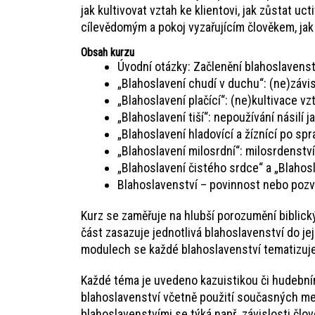
jak kultivovat vztah ke klientovi, jak zůstat u
cílevědomým a pokoj vyzařujícím člověkem, jak
Obsah kurzu
Úvodní otázky: Začlenění blahoslavenstv
„Blahoslavení chudí v duchu“: (ne)závi
„Blahoslavení plačící“: (ne)kultivace vz
„Blahoslavení tiší“: nepoužívání násilí 
„Blahoslavení hladovící a žíznící po spr
„Blahoslavení milosrdní“: milosrdenství 
„Blahoslavení čistého srdce“ a „Blahosl
Blahoslavenství – povinnost nebo pozvá
Kurz se zaměřuje na hlubší porozumění bibli
část zasazuje jednotlivá blahoslavenství do je
modulech se každé blahoslavenství tematizuje z
Každé téma je uvedeno kazuistikou či hudebním
blahoslavenství včetně použití současných me
blahoslavenstvími se týká např. závislosti člo