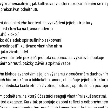
ctivým a nenásilným, jak kultivovat vlastní nitro zaměřením se n
 překonávat odmítnutí.
í do biblického kontextu a vysvětlení jejich struktury
slost člověka na transcendentu
tahů k okolí
jako důsledek spirituálního zakotvení
avedlnosti“: kultivace vlastního nitra
jako životní styl
avení šiřitelé pokoje“: jednota osobnosti a vyzařování pokoje
ní? Shrnutí, otázky, závěr a zpětná vazba
ckým blahoslavenstvím a jejich významu v současném duchovní
jich historického a biblického rámce, objasňuje jejich struktur
 hlediska konkrétních životních situací, spirituálních postojů
 podnětem, na který účastníci reagují vlastními zkušenostmi. 
tod exegeze. Kurz tak propojuje osobní reflexi s odborným te
věka na transcendentnu, nenásilné komunikace, kultivace vnitřní