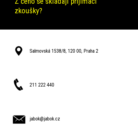
Z čeho se skládají přijímací
zkoušky?
Salmovská 1538/8, 120 00, Praha 2
211 222 440
jabok@jabok.cz