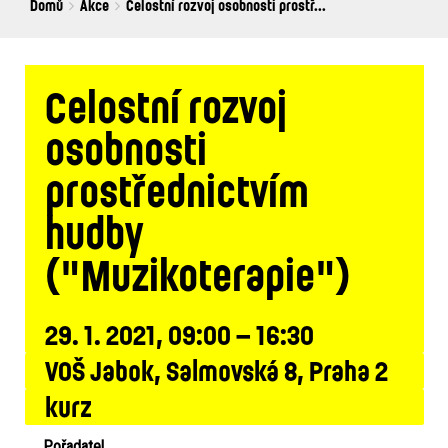
Breadcrumbs
You
Domů
Akce
Celostní rozvoj osobnosti prostř...
are
here:
Celostní rozvoj
osobnosti
prostřednictvím
hudby
("Muzikoterapie")
29. 1. 2021, 09:00 – 16:30
VOŠ Jabok, Salmovská 8, Praha 2
kurz
Pořadatel