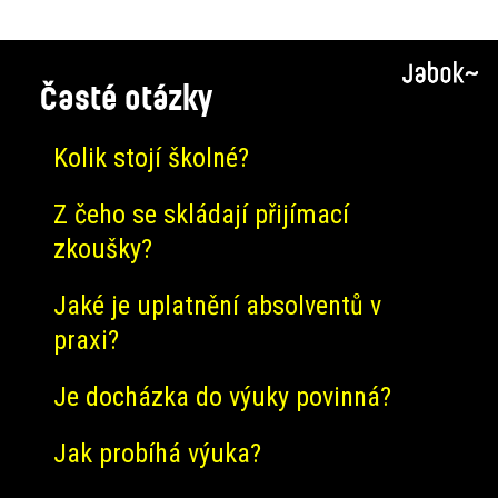
Časté otázky
Kolik stojí školné?
Z čeho se skládají přijímací
zkoušky?
Jaké je uplatnění absolventů v
praxi?
Je docházka do výuky povinná?
Jak probíhá výuka?