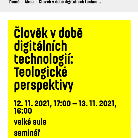
Breadcrumbs
You
Domů
Akce
Člověk v době digitálních techno...
are
here:
Člověk v době
digitálních
technologií:
Teologické
perspektivy
12. 11. 2021, 17:00 – 13. 11. 2021,
16:00
velká aula
seminář