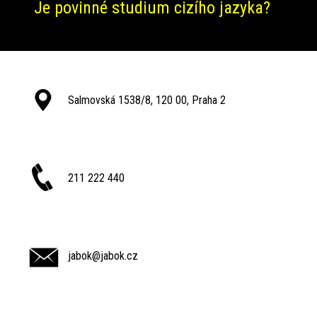
Je povinné studium cizího jazyka?
Salmovská 1538/8, 120 00, Praha 2
211 222 440
jabok@jabok.cz