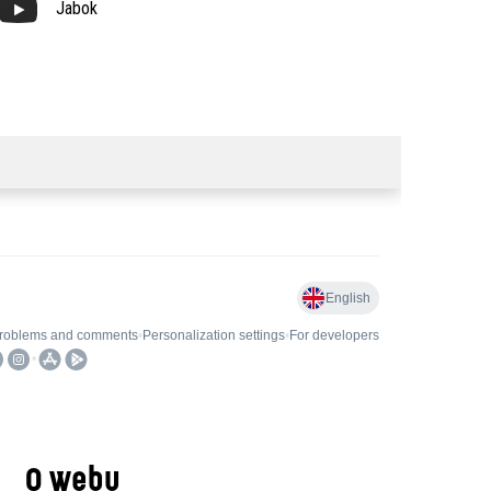
Jabok
O webu