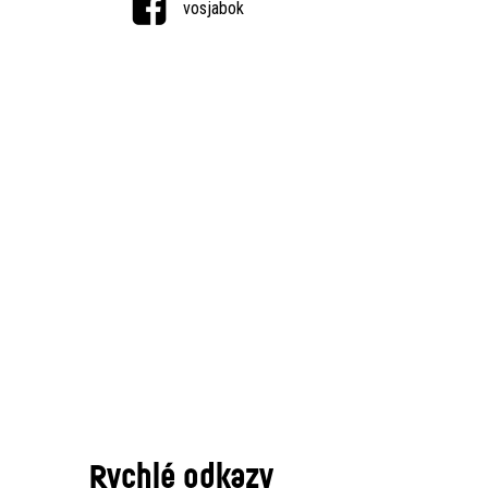
vosjabok
Rychlé odkazy