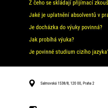
Z čeho se skládají přijímací zkou
Jaké je uplatnění absolventů v pr
Je docházka do výuky povinná?
Jak probíhá výuka?
Je povinné studium cizího jazyka
Salmovská 1538/8, 120 00, Praha 2