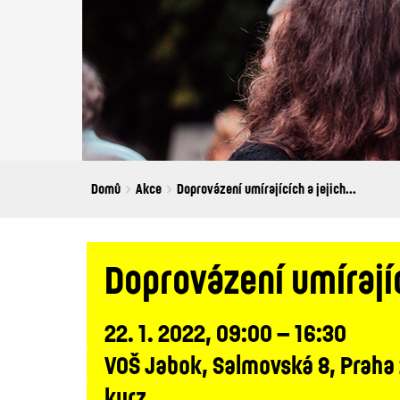
Breadcrumbs
You
Domů
Akce
Doprovázení umírajících a jejich...
are
here:
Doprovázení umírajíc
22. 1. 2022, 09:00 – 16:30
VOŠ Jabok, Salmovská 8, Praha
kurz