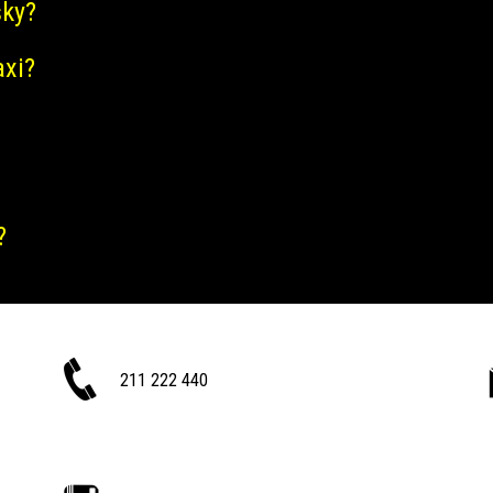
šky?
axi?
?
211 222 440