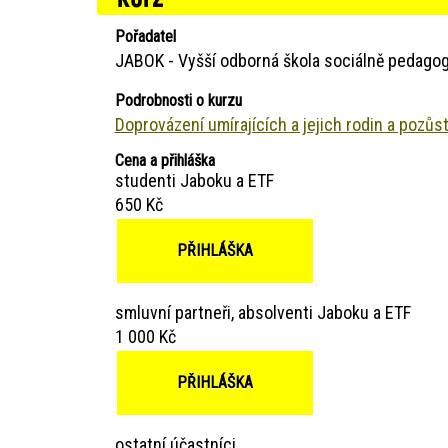
Pořadatel
JABOK - Vyšší odborná škola sociálně pedagog
Podrobnosti o kurzu
Doprovázení umírajících a jejich rodin a pozůs
Cena a přihláška
studenti Jaboku a ETF
650 Kč
PŘIHLÁŠKA
smluvní partneři, absolventi Jaboku a ETF
1 000 Kč
PŘIHLÁŠKA
ostatní účastníci