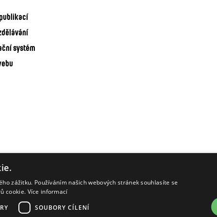
publikací
zdělávání
ační systém
webu
ie.
kého zážitku. Používáním našich webových stránek souhlasíte se
rů cookie.
Více informací
RY
SOUBORY CÍLENÍ