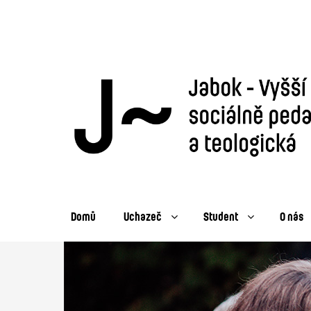
Domů
Uchazeč
Student
O nás