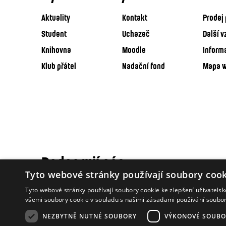
Aktuality
Kontakt
Prodej 
Student
Uchazeč
Další v
Knihovna
Moodle
Inform
Klub přátel
Nadační fond
Mapa 
Podporují nás
Tyto webové stránky používají soubory cook
Tyto webové stránky používají soubory cookie ke zlepšení uživatels
všemi soubory cookie v souladu s našimi zásadami používání soubo
NEZBYTNĚ NUTNÉ SOUBORY
VÝKONOVÉ SOUBO