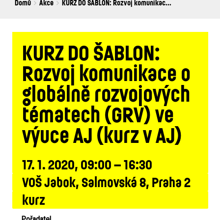
Breadcrumbs
You
Domů
Akce
KURZ DO ŠABLON: Rozvoj komunikac...
are
here:
KURZ DO ŠABLON:
Rozvoj komunikace o
globálně rozvojových
tématech (GRV) ve
výuce AJ (kurz v AJ)
17. 1. 2020, 09:00 – 16:30
VOŠ Jabok, Salmovská 8, Praha 2
kurz
Pořadatel