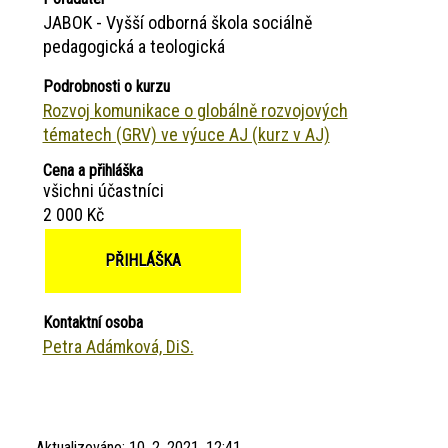
JABOK - Vyšší odborná škola sociálně
pedagogická a teologická
Podrobnosti o kurzu
Rozvoj komunikace o globálně rozvojových
tématech (GRV) ve výuce AJ (kurz v AJ)
Cena a přihláška
všichni účastníci
2 000 Kč
PŘIHLÁŠKA
Kontaktní osoba
Petra Adámková, DiS.
Aktualizováno:
10. 2. 2021, 12:41