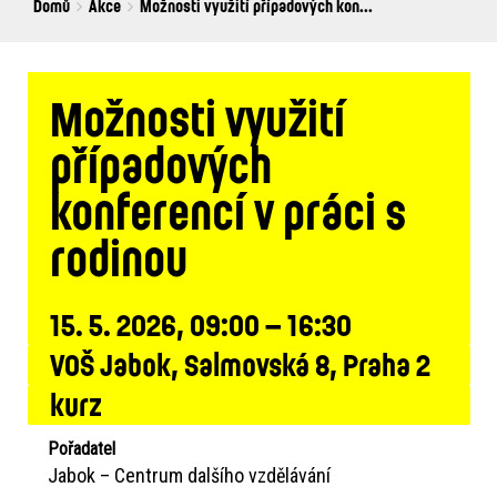
Breadcrumbs
You
Domů
Akce
Možnosti využití případových kon...
are
here:
Možnosti využití
případových
konferencí v práci s
rodinou
15. 5. 2026, 09:00 – 16:30
VOŠ Jabok, Salmovská 8, Praha 2
kurz
Pořadatel
Jabok – Centrum dalšího vzdělávání