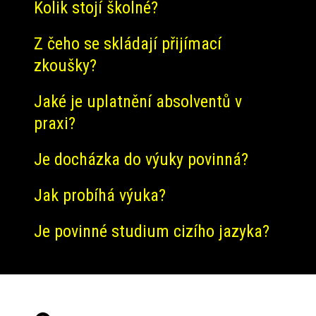
Kolik stojí školné?
Z čeho se skládají přijímací
zkoušky?
Jaké je uplatnění absolventů v
praxi?
Je docházka do výuky povinná?
Jak probíhá výuka?
Je povinné studium cizího jazyka?