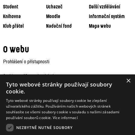
Student
Uchazeč
Další vzdělávání
Knihovna
Moodle
Informační systém
Klub přátel
Nadační fond
Mapa webu
O webu
Prohlášení o přístupnosti
Archiv staršího webu Jaboku
×
Tyto webové stránky používají soubory
cookie.
Tyto webové stránky používají soubory cookie ke zlepšení
uživatelského zážitku. Používáním našich webových stránek
souhlasíte se všemi soubory cookie v souladu s našimi zásadami
používání souborů cookie.
Více informací
NEZBYTNĚ NUTNÉ SOUBORY