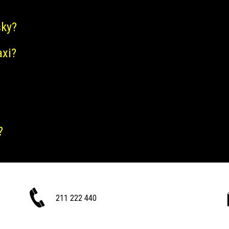
šky?
axi?
?
211 222 440