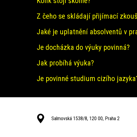
Kolik stojí školné?
Z čeho se skládají přijímací zkou
Jaké je uplatnění absolventů v pr
Je docházka do výuky povinná?
Jak probíhá výuka?
Je povinné studium cizího jazyka
Salmovská 1538/8, 120 00, Praha 2