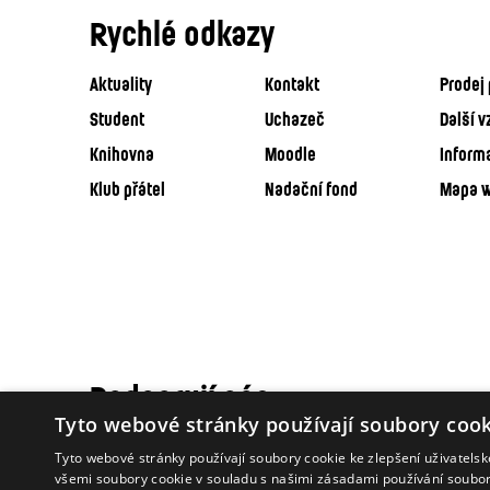
Rychlé odkazy
Aktuality
Kontakt
Prodej 
Student
Uchazeč
Další v
Knihovna
Moodle
Inform
Klub přátel
Nadační fond
Mapa 
Podporují nás
Tyto webové stránky používají soubory cook
Tyto webové stránky používají soubory cookie ke zlepšení uživatels
všemi soubory cookie v souladu s našimi zásadami používání soubo