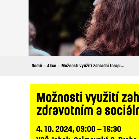
Breadcrumbs
You
Domů
Akce
Možnosti využití zahradní terapi...
are
here:
Možnosti využití zah
zdravotním a sociá
4. 10. 2024, 09:00 – 16:30