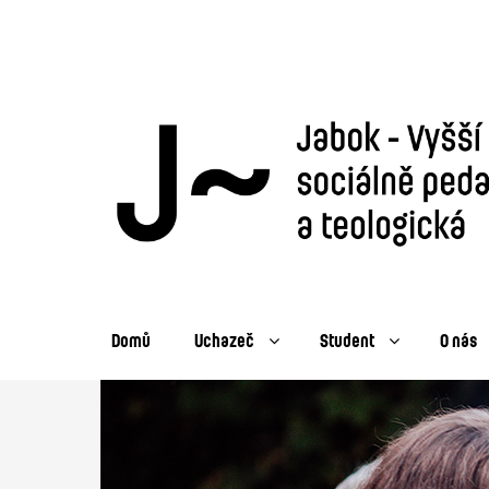
Domů
Uchazeč
Student
O nás