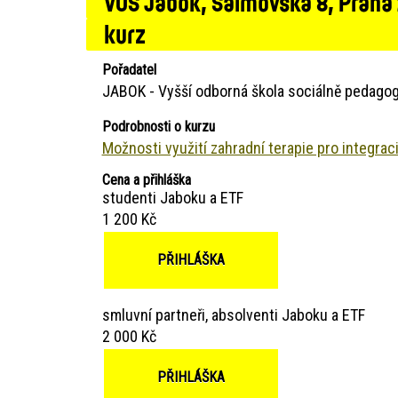
VOŠ Jabok, Salmovská 8, Praha
kurz
Pořadatel
JABOK - Vyšší odborná škola sociálně pedagog
Podrobnosti o kurzu
Možnosti využití zahradní terapie pro integra
Cena a přihláška
studenti Jaboku a ETF
1 200 Kč
PŘIHLÁŠKA
smluvní partneři, absolventi Jaboku a ETF
2 000 Kč
PŘIHLÁŠKA