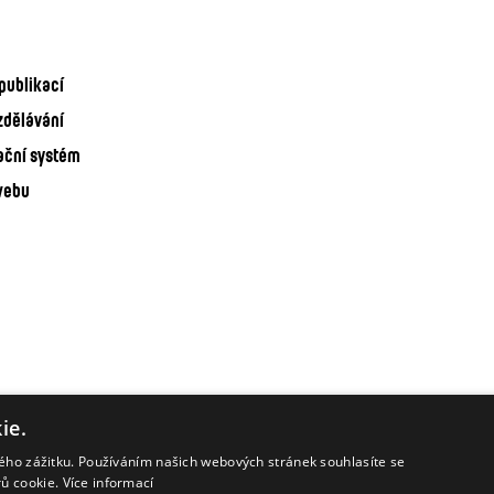
publikací
zdělávání
ační systém
webu
ie.
kého zážitku. Používáním našich webových stránek souhlasíte se
rů cookie.
Více informací