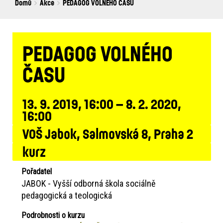
Breadcrumbs
You
Domů
Akce
PEDAGOG VOLNÉHO ČASU
are
here:
PEDAGOG VOLNÉHO
ČASU
13. 9. 2019, 16:00 – 8. 2. 2020,
16:00
VOŠ Jabok, Salmovská 8, Praha 2
kurz
Pořadatel
JABOK - Vyšší odborná škola sociálně
pedagogická a teologická
Podrobnosti o kurzu