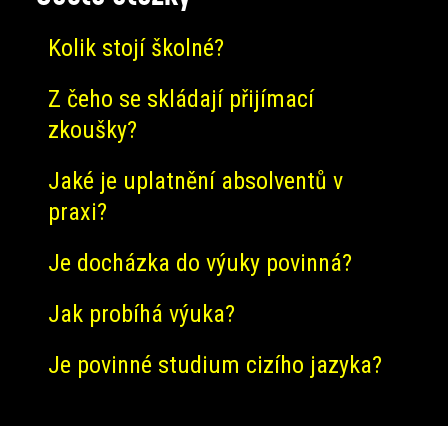
Kolik stojí školné?
Z čeho se skládají přijímací
zkoušky?
Jaké je uplatnění absolventů v
praxi?
Je docházka do výuky povinná?
Jak probíhá výuka?
Je povinné studium cizího jazyka?