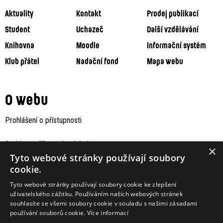
Aktuality
Kontakt
Prodej publikací
Student
Uchazeč
Další vzdělávání
Knihovna
Moodle
Informační systém
Klub přátel
Nadační fond
Mapa webu
O webu
Prohlášení o přístupnosti
Archiv staršího webu Jaboku
×
Tyto webové stránky používají soubory
cookie.
Tyto webové stránky používají soubory cookie ke zlepšení
uživatelského zážitku. Používáním našich webových stránek
souhlasíte se všemi soubory cookie v souladu s našimi zásadami
používání souborů cookie.
Více informací