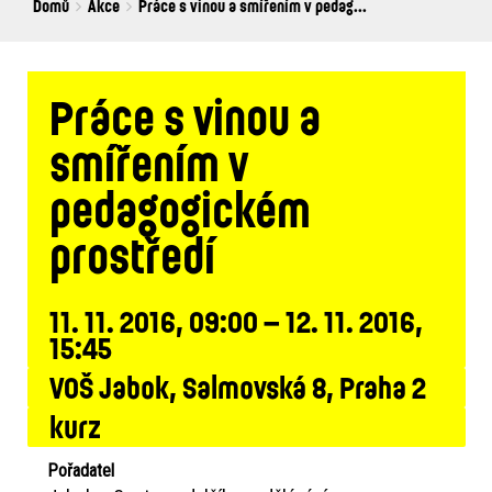
Breadcrumbs
You
Domů
Akce
Práce s vinou a smířením v pedag...
are
here:
Práce s vinou a
smířením v
pedagogickém
prostředí
11. 11. 2016, 09:00 – 12. 11. 2016,
15:45
VOŠ Jabok, Salmovská 8, Praha 2
kurz
Pořadatel