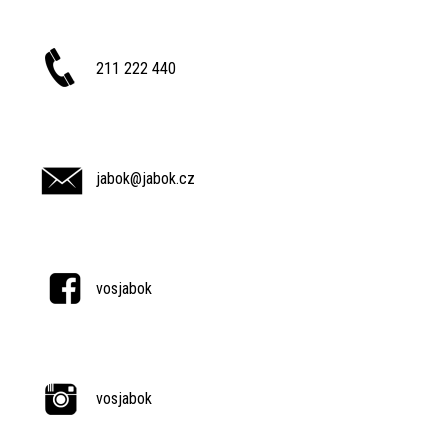
211 222 440
jabok@jabok.cz
vosjabok
vosjabok