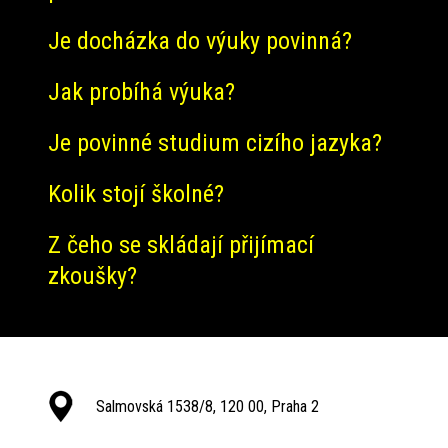
Je docházka do výuky povinná?
Jak probíhá výuka?
Je povinné studium cizího jazyka?
Kolik stojí školné?
Z čeho se skládají přijímací
zkoušky?
Salmovská 1538/8, 120 00, Praha 2