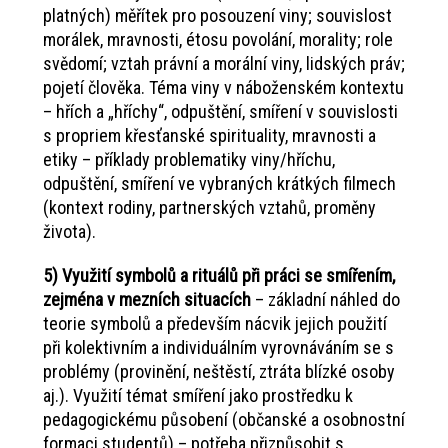
platných) měřítek pro posouzení viny; souvislost
morálek, mravnosti, étosu povolání, morality; role
svědomí; vztah právní a morální viny, lidských práv;
pojetí člověka. Téma viny v náboženském kontextu
– hřích a „hříchy“, odpuštění, smíření v souvislosti
s propriem křesťanské spirituality, mravnosti a
etiky – příklady problematiky viny/hříchu,
odpuštění, smíření ve vybraných krátkých filmech
(kontext rodiny, partnerských vztahů, proměny
života).
5) Využití symbolů a rituálů při práci se smířením,
zejména v mezních situacích
– základní náhled do
teorie symbolů a především nácvik jejich použití
při kolektivním a individuálním vyrovnáváním se s
problémy (provinění, neštěstí, ztráta blízké osoby
aj.). Využití témat smíření jako prostředku k
pedagogickému působení (občanské a osobnostní
formaci studentů) – potřeba přizpůsobit s