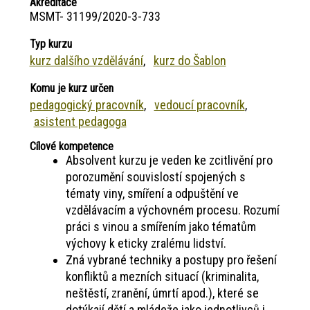
Akreditace
MSMT- 31199/2020-3-733
Typ kurzu
kurz dalšího vzdělávání
kurz do Šablon
Komu je kurz určen
pedagogický pracovník
vedoucí pracovník
asistent pedagoga
Cílové kompetence
Absolvent kurzu je veden ke zcitlivění pro
porozumění souvislostí spojených s
tématy viny, smíření a odpuštění ve
vzdělávacím a výchovném procesu. Rozumí
práci s vinou a smířením jako tématům
výchovy k eticky zralému lidství.
Zná vybrané techniky a postupy pro řešení
konfliktů a mezních situací (kriminalita,
neštěstí, zranění, úmrtí apod.), které se
dotýkají dětí a mládeže jako jednotlivců i