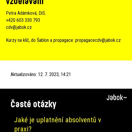
vzdělávání
Petra Adámková, DiS.
+420 603 330 793
cdv@jabok.cz
Kurzy na klíč, do Šablon a propagace:
propagacecdv@jabok.cz
Aktualizováno:
12. 7. 2023, 14:21
Časté otázky
Jaké je uplatnění absolventů v
praxi?