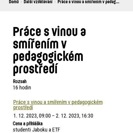
Breadcrumbs
You
Domů
Další vzdělávání
Práce s vinou a smířením v pedag...
are
here:
Práce s vinou a
smířením v
pedagogickém
prostředí
Rozsah
16 hodin
Práce s vinou a smířením v pedagogickém
prostředí
1. 12. 2023, 09:00 – 2. 12. 2023, 16:30
Cena a přihláška
studenti Jaboku a ETF