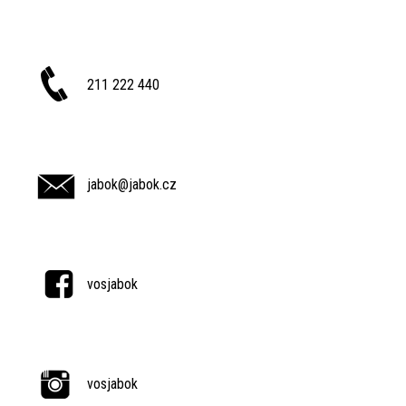
211 222 440
jabok@jabok.cz
vosjabok
vosjabok