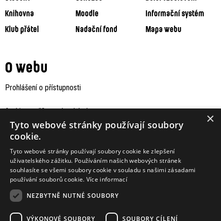
Knihovna
Moodle
Informační systém
Klub přátel
Nadační fond
Mapa webu
O webu
Prohlášení o přístupnosti
Archiv staršího webu Jaboku
×
Tyto webové stránky používají soubory
cookie.
Tyto webové stránky používají soubory cookie ke zlepšení
uživatelského zážitku. Používáním našich webových stránek
souhlasíte se všemi soubory cookie v souladu s našimi zásadami
používání souborů cookie.
Více informací
NEZBYTNĚ NUTNÉ SOUBORY
VÝKONOVÉ SOUBORY
SOUBORY CÍLENÍ