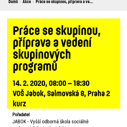
Breadcrumbs
You
Domů
Akce
Práce se skupinou, příprava a ve...
are
here:
Práce se skupinou,
příprava a vedení
skupinových
programů
14. 2. 2020, 08:00 – 18:30
VOŠ Jabok, Salmovská 8, Praha 2
kurz
Pořadatel
JABOK - Vyšší odborná škola sociálně