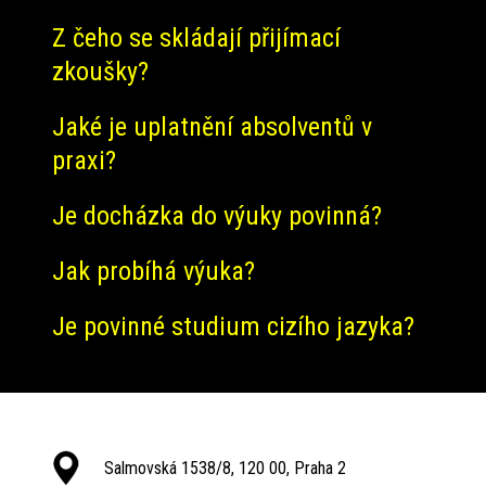
Z čeho se skládají přijímací
zkoušky?
Jaké je uplatnění absolventů v
praxi?
Je docházka do výuky povinná?
Jak probíhá výuka?
Je povinné studium cizího jazyka?
Salmovská 1538/8, 120 00, Praha 2