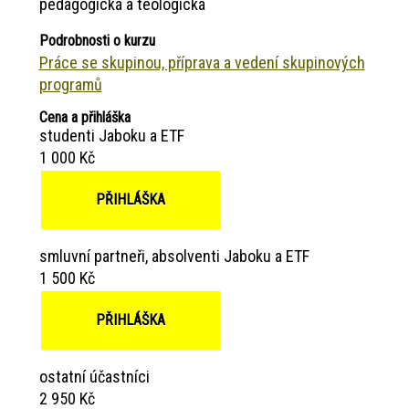
pedagogická a teologická
Podrobnosti o kurzu
Práce se skupinou, příprava a vedení skupinových
programů
Cena a přihláška
studenti Jaboku a ETF
1 000 Kč
PŘIHLÁŠKA
smluvní partneři, absolventi Jaboku a ETF
1 500 Kč
PŘIHLÁŠKA
ostatní účastníci
2 950 Kč