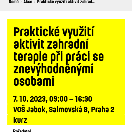
Breadcrumbs
You
Domů
Akce
Praktické využití aktivit zahrad...
are
here:
Praktické využití
aktivit zahradní
terapie při práci se
znevýhodněnými
osobami
7. 10. 2023, 09:00 – 16:30
VOŠ Jabok, Salmovská 8, Praha 2
kurz
Pořadatel