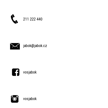
211 222 440
jabok@jabok.cz
vosjabok
vosjabok