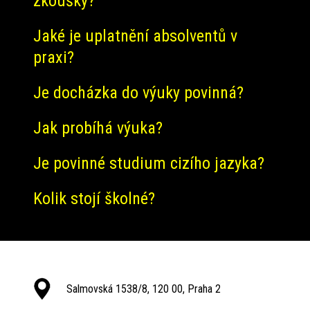
zkoušky?
Jaké je uplatnění absolventů v
praxi?
Je docházka do výuky povinná?
Jak probíhá výuka?
Je povinné studium cizího jazyka?
Kolik stojí školné?
Salmovská 1538/8, 120 00, Praha 2