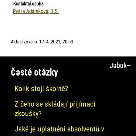
Kontaktní osoba
Petra Adámková, DiS.
Aktualizováno:
17. 4. 2021, 20:53
Časté otázky
Kolik stojí školné?
Z čeho se skládají přijímací
zkoušky?
Jaké je uplatnění absolventů v