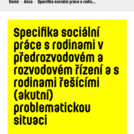
Breadcrumbs
You
Domů
Akce
Specifika sociální práce s rodin...
are
here:
Specifika sociální
práce s rodinami v
předrozvodovém a
rozvodovém řízení a s
rodinami řešícími
(akutní)
problematickou
situaci