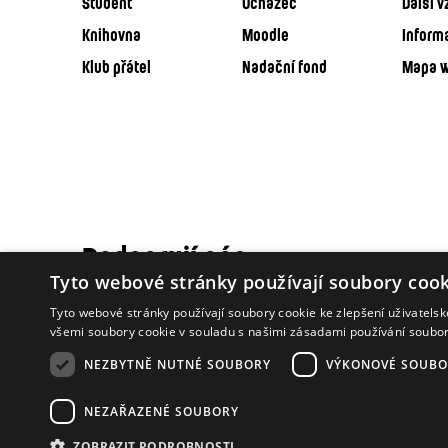
Student
Uchazeč
Další v
Knihovna
Moodle
Inform
Klub přátel
Nadační fond
Mapa 
Podporují nás
Tyto webové stránky používají soubory cook
Tyto webové stránky používají soubory cookie ke zlepšení uživatels
všemi soubory cookie v souladu s našimi zásadami používání soubo
NEZBYTNĚ NUTNÉ SOUBORY
VÝKONOVÉ SOUBO
NEZAŘAZENÉ SOUBORY
ZOBRAZIT PODROBNOSTI