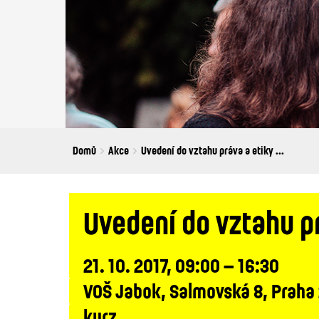
Breadcrumbs
You
Domů
Akce
Uvedení do vztahu práva a etiky ...
are
here:
Uvedení do vztahu pr
21. 10. 2017, 09:00 – 16:30
VOŠ Jabok, Salmovská 8, Praha
kurz