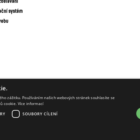
zdělávání
ační systém
webu
ie.
kého zážitku. Používáním našich webových stránek souhlasíte se
rů cookie.
Více informací
RY
SOUBORY CÍLENÍ