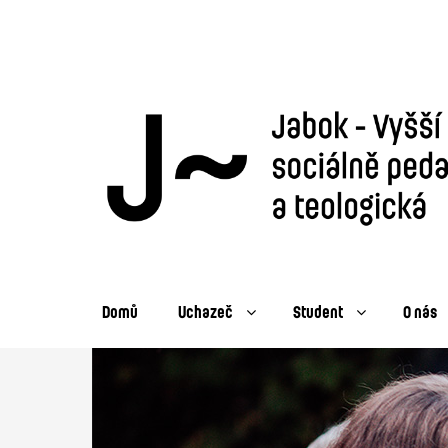
Domů
Uchazeč
Student
O nás