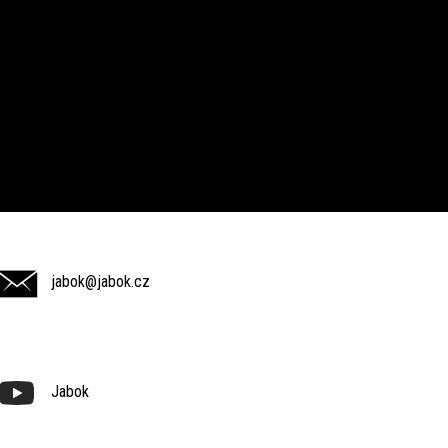
jabok@jabok.cz
Jabok