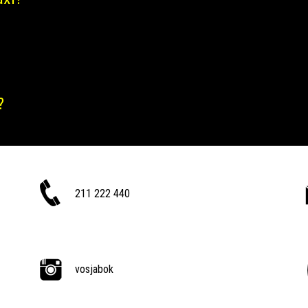
?
211 222 440
vosjabok