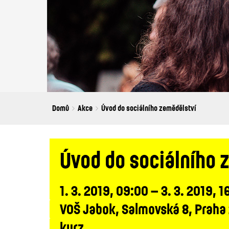
Breadcrumbs
You
Domů
Akce
Úvod do sociálního zemědělství
are
here:
Úvod do sociálního 
1. 3. 2019, 09:00 – 3. 3. 2019, 1
VOŠ Jabok, Salmovská 8, Praha
kurz