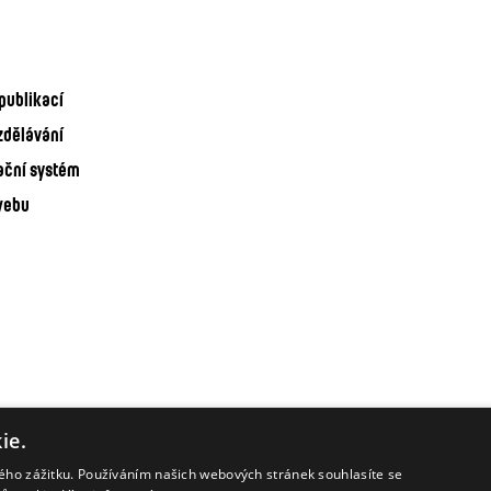
publikací
zdělávání
ační systém
webu
ie.
kého zážitku. Používáním našich webových stránek souhlasíte se