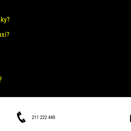
šky?
axi?
?
211 222 440