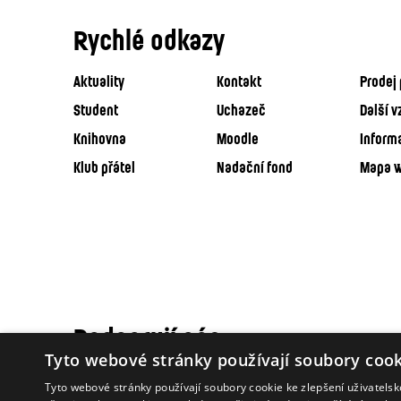
Rychlé odkazy
Aktuality
Kontakt
Prodej 
Student
Uchazeč
Další v
Knihovna
Moodle
Inform
Klub přátel
Nadační fond
Mapa 
Podporují nás
Tyto webové stránky používají soubory cook
Tyto webové stránky používají soubory cookie ke zlepšení uživatels