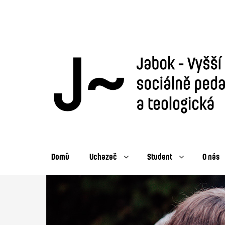
Domů
Uchazeč
Student
O nás