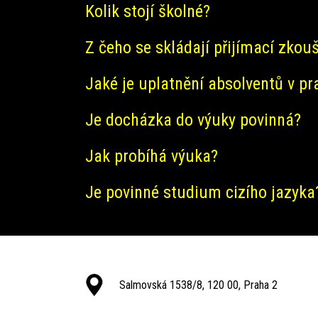
Kolik stojí školné?
Z čeho se skládají přijímací zkou
Jaké je uplatnění absolventů v pr
Je docházka do výuky povinná?
Jak probíhá výuka?
Je povinné studium cizího jazyka
Salmovská 1538/8, 120 00, Praha 2