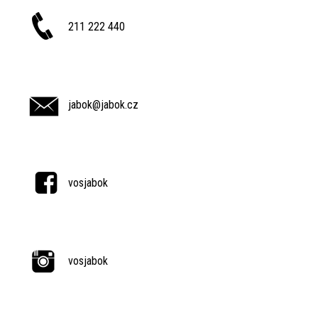
211 222 440
jabok@jabok.cz
vosjabok
vosjabok