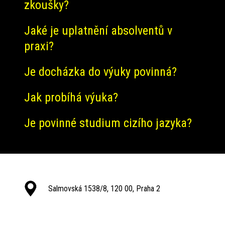
zkoušky?
Jaké je uplatnění absolventů v
praxi?
Je docházka do výuky povinná?
Jak probíhá výuka?
Je povinné studium cizího jazyka?
Salmovská 1538/8, 120 00, Praha 2