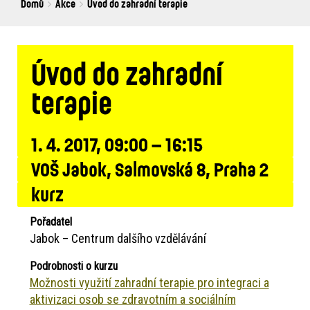
Breadcrumbs
You
Domů
Akce
Úvod do zahradní terapie
are
here:
Úvod do zahradní
terapie
1. 4. 2017, 09:00 – 16:15
VOŠ Jabok, Salmovská 8, Praha 2
kurz
Pořadatel
Jabok – Centrum dalšího vzdělávání
Podrobnosti o kurzu
Možnosti využití zahradní terapie pro integraci a
aktivizaci osob se zdravotním a sociálním