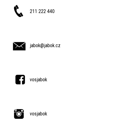
211 222 440
jabok@jabok.cz
vosjabok
vosjabok