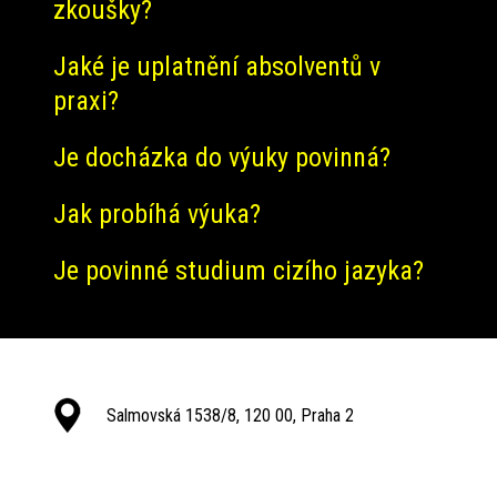
zkoušky?
Jaké je uplatnění absolventů v
praxi?
Je docházka do výuky povinná?
Jak probíhá výuka?
Je povinné studium cizího jazyka?
Salmovská 1538/8, 120 00, Praha 2