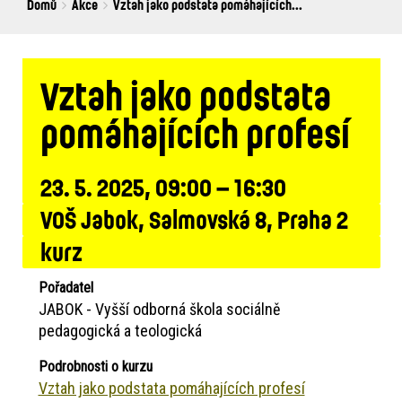
Breadcrumbs
You
Domů
Akce
Vztah jako podstata pomáhajících...
are
here:
Vztah jako podstata
pomáhajících profesí
23. 5. 2025, 09:00 – 16:30
VOŠ Jabok, Salmovská 8, Praha 2
kurz
Pořadatel
JABOK - Vyšší odborná škola sociálně
pedagogická a teologická
Podrobnosti o kurzu
Vztah jako podstata pomáhajících profesí