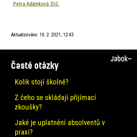
Petra Adámková, DiS.
Aktualizováno:
10. 2. 2021, 12:43
Časté otázky
Kolik stojí školné?
Z čeho se skládají přijímací
zkoušky?
Jaké je uplatnění absolventů v
praxi?