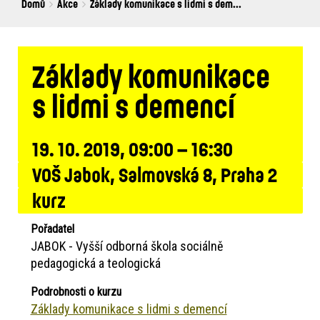
Breadcrumbs
You
Domů
Akce
Základy komunikace s lidmi s dem...
are
here:
Základy komunikace
s lidmi s demencí
19. 10. 2019, 09:00 – 16:30
VOŠ Jabok, Salmovská 8, Praha 2
kurz
Pořadatel
JABOK - Vyšší odborná škola sociálně
pedagogická a teologická
Podrobnosti o kurzu
Základy komunikace s lidmi s demencí