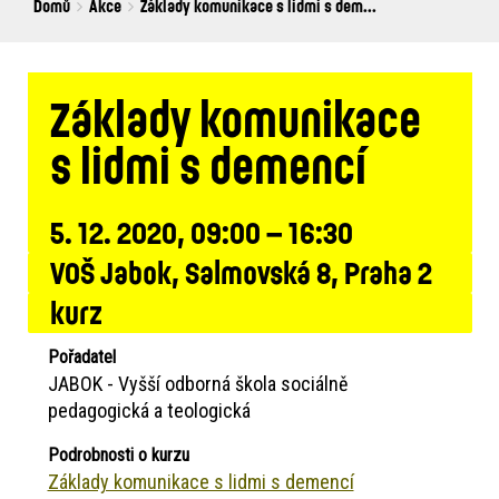
Breadcrumbs
You
Domů
Akce
Základy komunikace s lidmi s dem...
are
here:
Základy komunikace
s lidmi s demencí
5. 12. 2020, 09:00 – 16:30
VOŠ Jabok, Salmovská 8, Praha 2
kurz
Pořadatel
JABOK - Vyšší odborná škola sociálně
pedagogická a teologická
Podrobnosti o kurzu
Základy komunikace s lidmi s demencí