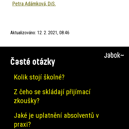
Petra Adámková, DiS.
Aktualizováno:
12. 2. 2021, 08:46
Časté otázky
Kolik stojí školné?
Z čeho se skládají přijímací
zkoušky?
Jaké je uplatnění absolventů v
praxi?