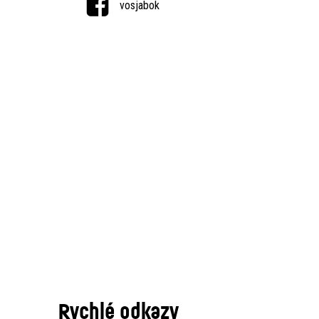
vosjabok
Rychlé odkazy