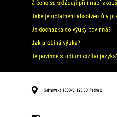
Z čeho se skládají přijímací zkou
Jaké je uplatnění absolventů v pr
Je docházka do výuky povinná?
Jak probíhá výuka?
Je povinné studium cizího jazyka
Salmovská 1538/8, 120 00, Praha 2