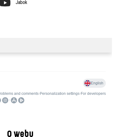
Jabok
O webu