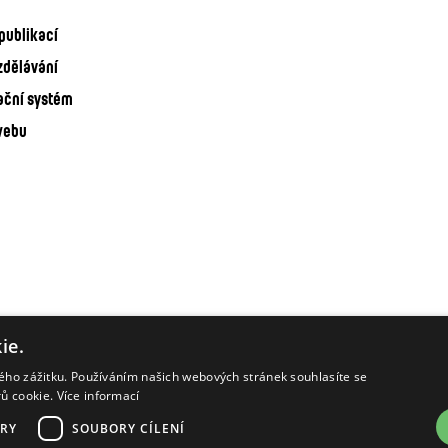
publikací
zdělávání
ační systém
webu
ie.
kého zážitku. Používáním našich webových stránek souhlasíte se
rů cookie.
Více informací
RY
SOUBORY CÍLENÍ