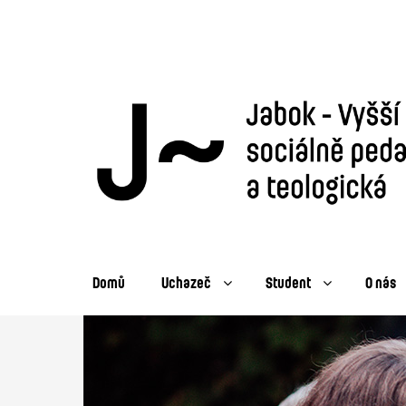
Domů
Uchazeč
Student
O nás