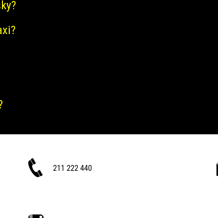
šky?
axi?
?
211 222 440