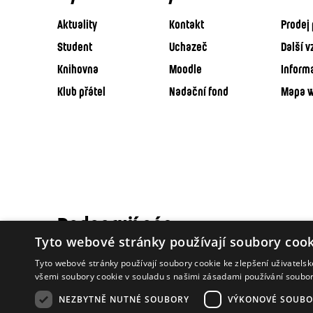
Aktuality
Kontakt
Prodej 
Student
Uchazeč
Další v
Knihovna
Moodle
Inform
Klub přátel
Nadační fond
Mapa 
Podporují nás
Tyto webové stránky používají soubory cook
Tyto webové stránky používají soubory cookie ke zlepšení uživatels
všemi soubory cookie v souladu s našimi zásadami používání soubo
NEZBYTNĚ NUTNÉ SOUBORY
VÝKONOVÉ SOUBO