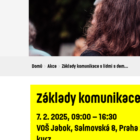
Breadcrumbs
You
Domů
Akce
Základy komunikace s lidmi s dem...
are
here:
Základy komunikace 
7. 2. 2025, 09:00 – 16:30
VOŠ Jabok, Salmovská 8, Praha
kurz