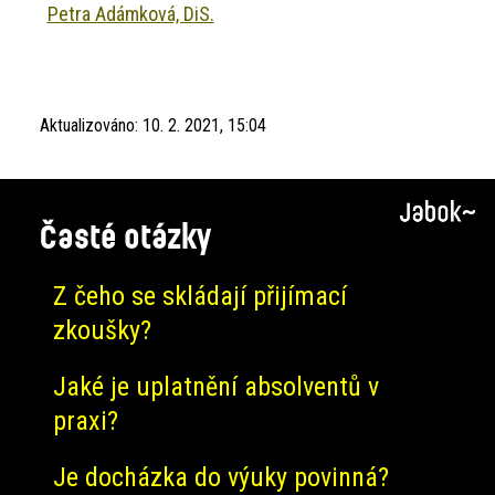
Petra Adámková, DiS.
Aktualizováno:
10. 2. 2021, 15:04
Časté otázky
Z čeho se skládají přijímací
zkoušky?
Jaké je uplatnění absolventů v
praxi?
Je docházka do výuky povinná?