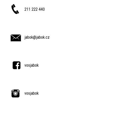
211 222 440
jabok@jabok.cz
vosjabok
vosjabok