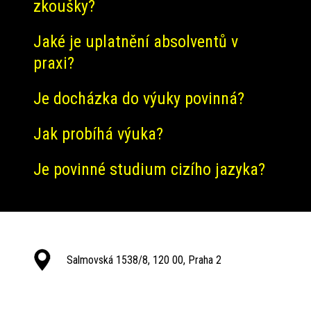
zkoušky?
Jaké je uplatnění absolventů v
praxi?
Je docházka do výuky povinná?
Jak probíhá výuka?
Je povinné studium cizího jazyka?
Salmovská 1538/8, 120 00, Praha 2