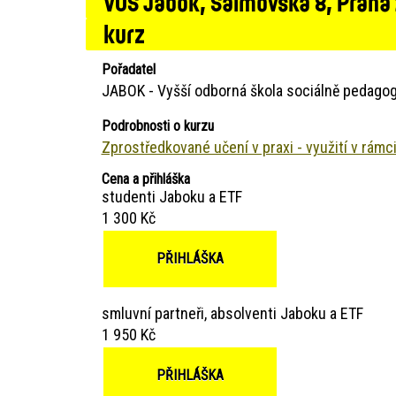
VOŠ Jabok, Salmovská 8, Praha
kurz
Pořadatel
JABOK - Vyšší odborná škola sociálně pedagog
Podrobnosti o kurzu
Zprostředkované učení v praxi - využití v rámci
Cena a přihláška
studenti Jaboku a ETF
1 300 Kč
PŘIHLÁŠKA
smluvní partneři, absolventi Jaboku a ETF
1 950 Kč
PŘIHLÁŠKA