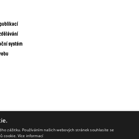
publikací
zdělávání
ační systém
webu
ie.
kého zážitku. Používáním našich webových stránek souhlasíte se
rů cookie.
Více informací