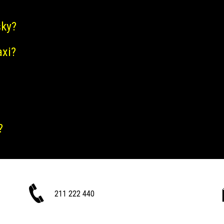
šky?
axi?
?
211 222 440