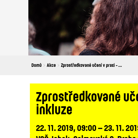
Breadcrumbs
You
Domů
Akce
Zprostředkované učení v praxi - ...
are
here:
Zprostředkované učen
inkluze
22. 11. 2019, 09:00 – 23. 11. 20