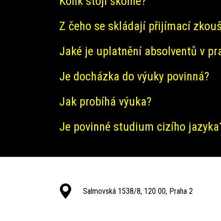
Kolik stojí školné?
Z čeho se skládají přijímací zkou
Jaké je uplatnění absolventů v pr
Je docházka do výuky povinná?
Jak probíhá výuka?
Je povinné studium cizího jazyka
Salmovská 1538/8, 120 00, Praha 2