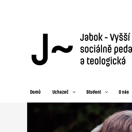
Domů
Uchazeč
Student
O nás