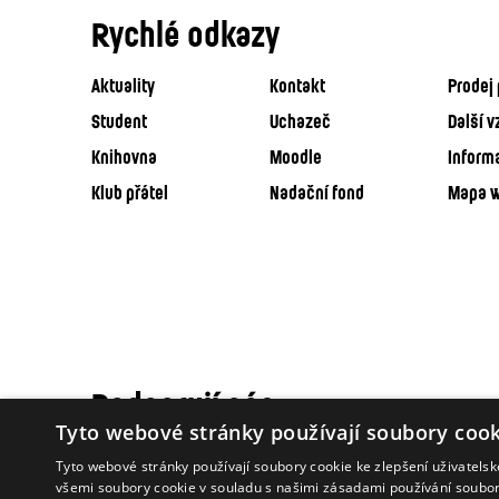
Rychlé odkazy
Aktuality
Kontakt
Prodej 
Student
Uchazeč
Další v
Knihovna
Moodle
Inform
Klub přátel
Nadační fond
Mapa 
Podporují nás
Tyto webové stránky používají soubory cook
Tyto webové stránky používají soubory cookie ke zlepšení uživatels
všemi soubory cookie v souladu s našimi zásadami používání soubo